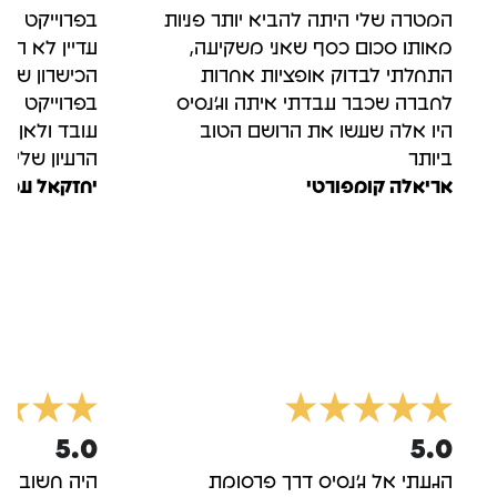
המטרה שלי היתה להביא יותר פניות
בפרוייקט הרא
מאותו סכום כסף שאני משקיעה,
עדיין לא הכ
התחלתי לבדוק אופציות אחרות
הכישרון של 
לחברה שכבר עבדתי איתה וג'נסיס
בפרוייקט הש
היו אלה שעשו את הרושם הטוב
עובד ולאן ה
ביותר
הרעיון שלי
אריאלה קומפורטי
יחזקאל עמר
5.0
5.0
הגעתי אל ג'נסיס דרך פרסומת
היה חשוב לי