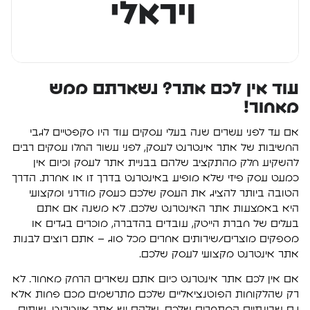
עוד אין לכם אתר? נשארתם ממש
מאחור!
אם עד לפני עשרים שנה בעלי עסקים עוד היו סקפטיים לגבי
החשיבות של אתר אינטרנט לעסק, לפני עשור החלו עסקים רבים
להשקיע חלק מהתקציב שלהם בבניית אתר לעסק וכיום אין
כמעט עסק פיזי שלא מופיע באינטרנט בדרך זו או אחרת. הדרך
הטובה ביותר להציג את העסק שלכם כעסק מודרני ומקצועי
היא באמצעות אתר האינטרנט שלכם. לא משנה אם אתם
בעלים של חברת הייטק, עובדים בהדברה, מוכרים בגדים או
מספקים מוצרים/שירותים אחרים מכל סוג – אתם רוצים לבנות
אתר אינטרנט מקצועי לעסק שלכם.
אם אין לכם אתר אינטרנט כיום אתם נשארים הרחק מאחור. לא
רק שהלקוחות הפוטנציאליים שלכם מתרשמים מכם פחות אלא
גם שבינתיים המתחרים שלכם, שלהם יש אתר אינטרנט, שותים