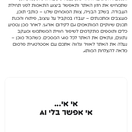
שתמחיש את חזון האתר ותאפשר ביצוע התאמות לפני תחילת
העבודה. בשלב הבנייה, צוות המומחים שלנו – כותבי תוכן,
מעצבים ומתכנתים – יעבדו במקביל על עיצוב, פיתוח והכנת
תכנים שיווקיים המותאמים גם לקידום אורגני. לאחר מכן נטמיע
כלים ותוספים מתקדמים לשיפור חוויית המשתמש ומעקב
נתונים, ונתאים את האתר לכל סוגי המסכים. כשהכול מוכן –
נעלה את האתר לאוויר ונלווה אתכם עם אסטרטגיית פרסום
מלאה להצלחת המותג.