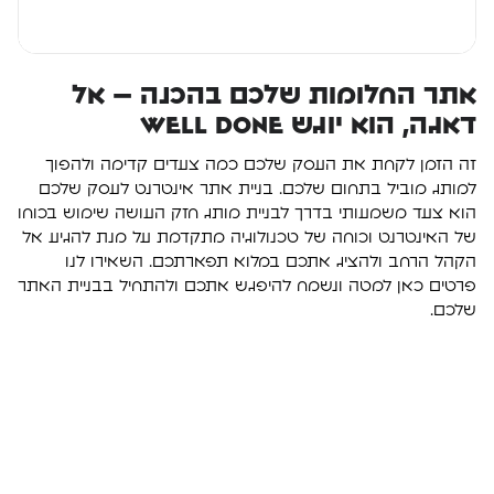
אתר החלומות שלכם בהכנה – אל
דאגה, הוא יוגש Well Done
זה הזמן לקחת את העסק שלכם כמה צעדים קדימה ולהפוך
למותג מוביל בתחום שלכם. בניית אתר אינטרנט לעסק שלכם
הוא צעד משמעותי בדרך לבניית מותג חזק העושה שימוש בכוחו
של האינטרנט וכוחה של טכנולוגיה מתקדמת על מנת להגיע אל
הקהל הרחב ולהציג אתכם במלוא תפארתכם. השאירו לנו
פרטים כאן למטה ונשמח להיפגש אתכם ולהתחיל בבניית האתר
שלכם.