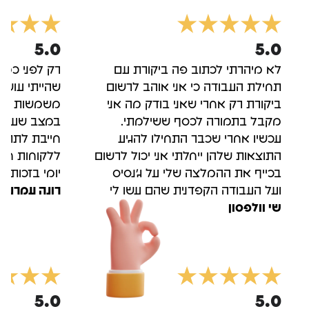
5.0
5.0
לא מיהרתי לכתוב פה ביקורת עם
רק לפני כמה
תחילת העבודה כי אני אוהב לרשום
שהייתי עושה
ביקורת רק אחרי שאני בודק מה אני
משמשות לי כ
מקבל בתמורה לכסף ששילמתי.
במצב שעזבתי
עכשיו אחרי שכבר התחילו להגיע
חייבת לתת ע
התוצאות שלהן ייחלתי אני יכול לרשום
ללקוחות חדש
בכייף את ההמלצה שלי על ג'נסיס
יומי בזכות ע
ועל העבודה הקפדנית שהם עשו לי
רונה עמרני
שי וולפסון
5.0
5.0