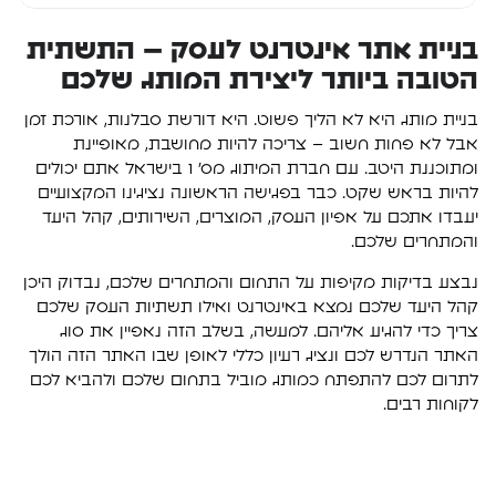
בניית אתר אינטרנט לעסק – התשתית
הטובה ביותר ליצירת המותג שלכם
בניית מותג היא לא הליך פשוט. היא דורשת סבלנות, אורכת זמן
אבל לא פחות חשוב – צריכה להיות מחושבת, מאופיינת
ומתוכננת היטב. עם חברת המיתוג מס’ 1 בישראל אתם יכולים
להיות בראש שקט. כבר בפגישה הראשונה נציגינו המקצועיים
יעבדו אתכם על אפיון העסק, המוצרים, השירותים, קהל היעד
והמתחרים שלכם.
נבצע בדיקות מקיפות על התחום והמתחרים שלכם, נבדוק היכן
קהל היעד שלכם נמצא באינטרנט ואילו תשתיות העסק שלכם
צריך כדי להגיע אליהם. למעשה, בשלב הזה נאפיין את סוג
האתר הנדרש לכם ונציג רעיון כללי לאופן שבו האתר הזה הולך
לתרום לכם להתפתח כמותג מוביל בתחום שלכם ולהביא לכם
לקוחות רבים.