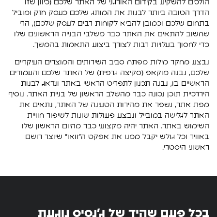
הולכים להשקיע בקידום האורגני של האתר שלכם (כיוון שזו
הדרך הטובה ביותר לבנות את המותג שלכם כעסק חזק ומוביל
בתחום שלכם וכמובן להביא לקוחות רבים לעסק שלכם), הרי
שחשוב להתאים את האתר כבר משלבי הבנייה הראשונים שלו
כדי לחסוך בעלויות רבות לצורך ביצוע התאמות בהמשך.
נבצע מחקר מילות מפתח סביב השירותים והמוצרים העיקריים
שלכם, נבנה מוקאפ (סקיצה גרפית) של האתר שלכם והעמודים
הראשיים בו, נבנה תכנון לתפריט הראשי באתר ונדאג לבנות
היררכיית תוכן נכונה כבר מהשלב הראשון של בניית האתר. נוסיף
מפת אתר, נשפר את מהירות הטעינה של האתר, נתאים את
האתר לגלישה במובייל ונבצע פעולות שונות לשיפור חוויית
השימוש באתר. האתר יהיה מקצועי כבר מהיום הראשון שלו
באוויר וכל גולש יקבל ממנו את אפקט ה”וואו” שיוצר רושם
ראשוני היסטרי.
בכל פעם שהיד של ג'נסיס נוגעת