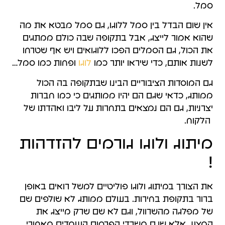
סמל.
אין שום הבדל בין סמל ללוגו, גם סמל מבטא את מה
שהוא אמור לייצג, אבל בתקופה שבה כולם ממתגים
את הכול, גם הסמלים הפכו ללוגואים ויש אף שטרחו
לשנות אותם, כדי שיראו יותר כמו
לוגו
ופחות כמו סמל…
גם המוסדות הציבוריים הבינו שבתקופה בה הכול
ממותג, כדאי שגם הם יהיו ממותגים כי כמו חברות
יצרניות, גם הם נמצאים בתחרות על ליבו ואהדתו של
הלקוח.
מיתוג ולוגו גורמים להזדהות
!
את הצורך במיתוג ולוגו פוליטיים למשל רואים באופן
ברור בתקופת בחירות. בעולם ממותג לא שולפים שם
של מפלגה מהשרוול, וגם לא שם שרק מייצג את
המצע, אלא שגם משרדי הפרסום העומדים מאחורי