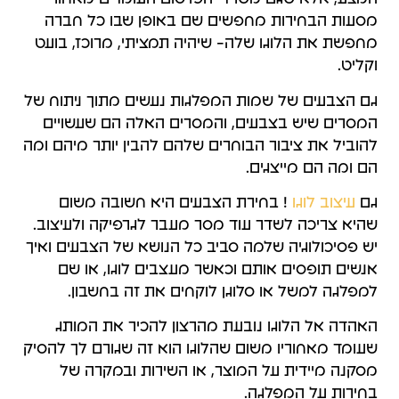
מסעות הבחירות מחפשים שם באופן שבו כל חברה
מחפשת את הלוגו שלה- שיהיה תמציתי, מרוכז, בועט
וקליט.
גם הצבעים של שמות המפלגות נעשים מתוך ניתוח של
המסרים שיש בצבעים, והמסרים האלה הם שעשויים
להוביל את ציבור הבוחרים שלהם להבין יותר מיהם ומה
הם ומה הם מייצגים.
גם
עיצוב לוגו
! בחירת הצבעים היא חשובה משום
שהיא צריכה לשדר עוד מסר מעבר לגרפיקה ולעיצוב.
יש פסיכולוגיה שלמה סביב כל הנושא של הצבעים ואיך
אנשים תופסים אותם וכאשר מעצבים לוגו, או שם
למפלגה למשל או סלוגן לוקחים את זה בחשבון.
האהדה אל הלוגו נובעת מהרצון להכיר את המותג
שעומד מאחוריו משום שהלוגו הוא זה שגורם לך להסיק
מסקנה מיידית על המוצר, או השירות ובמקרה של
בחירות על המפלגה.