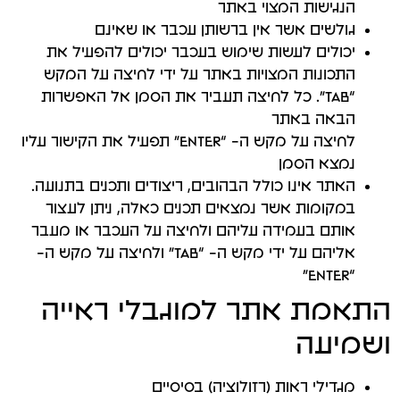
הנגישות המצוי באתר
גולשים אשר אין ברשותן עכבר או שאינם
יכולים לעשות שימוש בעכבר יכולים להפעיל את
התכונות המצויות באתר על ידי לחיצה על המקש
“TAB”. כל לחיצה תעביר את הסמן אל האפשרות
הבאה באתר
לחיצה על מקש ה- “Enter” תפעיל את הקישור עליו
נמצא הסמן
האתר אינו כולל הבהובים, ריצודים ותכנים בתנועה.
במקומות אשר נמצאים תכנים כאלה, ניתן לעצור
אותם בעמידה עליהם ולחיצה על העכבר או מעבר
אליהם על ידי מקש ה- “TAB” ולחיצה על מקש ה-
“Enter"
התאמת אתר למוגבלי ראייה
ושמיעה
מגדילי ראות (רזולוציה) בסיסיים