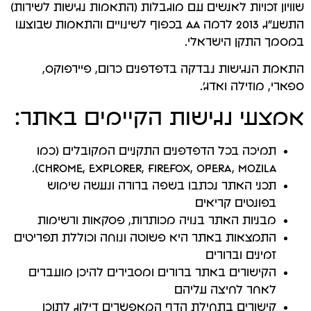
שוויון זכויות לאנשים עם מוגבלות (התאמות נגישות לשירות)
התשע"ג 2013 לרמה AA בכפוף לשינויים והתאמות שבוצעו
במסמך התקן הישראלי.
התאמת הנגישות נבדקה בדפדפנים כרום, פיירפוקס,
ספארי, מוזילה ואדג'.
אמצעי נגישות הקיימים באתר:
תמיכה בכל הדפדפנים התקניים המקובלים (כמו
Chrome, Explorer, FireFox, Opera, Mozila).
תכני האתר נכתבו בשפה ברורה ונעשה שימוש
בפונטים קריאים
מבניות האתר בנויה מכותרות, פסקאות ורשימות
התמצאות באתר היא פשוטה ונוחה וכוללת תפריטים
זמינים וברורים
הקישורים באתר ברורים ומסבירים להיכן מועברים
לאחר לחיצה עליהם
קישורים בתחילת הדף המאפשרים דילוג לתוכן