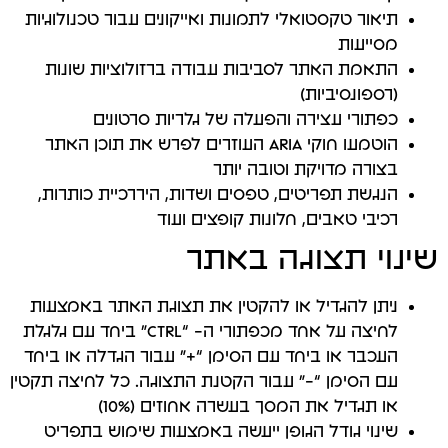
תיאור טקסטואלי לתמונות ואייקונים עבור טכנולוגיות
מסייעות
התאמת האתר לסביבות עבודה ברזולוציות שונות
(רספונסיביות)
כפתורי עצירה והפעלה של גלריות סרטונים
הוטמעו חוקי ARIA העוזרים לפרש את תוכן האתר
בצורה מדויקת וטובה יותר
הנגשת תפריטים, טפסים ושדות, היררכיית כותרות,
רכיבי טאבים, חלונות קופצים ועוד
שינוי תצוגה באתר
ניתן להגדיל או להקטין את תצוגת האתר באמצעות
לחיצה על אחד מכפתורי ה- “CTRL” ביחד עם גלגלת
העכבר או ביחד עם הסימן “+” עבור הגדלה או ביחד
עם הסימן “-” עבור הקטנת התצוגה. כל לחיצה תקטין
או תגדיל את המסך בעשרה אחוזים (10%)
שינוי גודל הגופן ייעשה באמצעות שימוש בתפריט