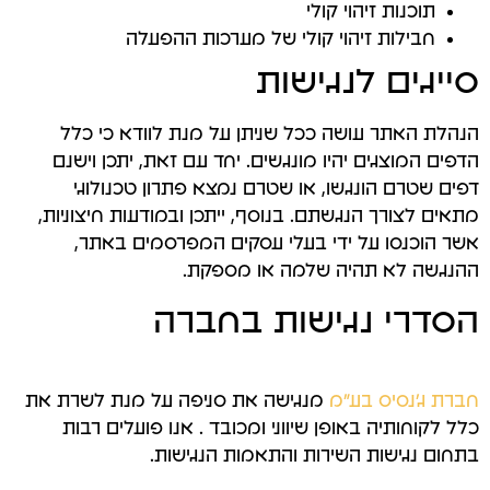
תוכנות זיהוי קולי
חבילות זיהוי קולי של מערכות ההפעלה
סייגים לנגישות
הנהלת האתר עושה ככל שניתן על מנת לוודא כי כלל
הדפים המוצגים יהיו מונגשים. יחד עם זאת, יתכן וישנם
דפים שטרם הונגשו, או שטרם נמצא פתרון טכנולוגי
מתאים לצורך הנגשתם. בנוסף, ייתכן ובמודעות חיצוניות,
אשר הוכנסו על ידי בעלי עסקים המפרסמים באתר,
ההנגשה לא תהיה שלמה או מספקת.
הסדרי נגישות בחברה
חברת ג'נסיס בע"מ
מנגישה את סניפה על מנת לשרת את
כלל לקוחותיה באופן שיווני ומכובד . אנו פועלים רבות
בתחום נגישות השירות והתאמות הנגישות.