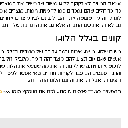
אופנת המונים לא זקוקה ללוגו משום שרוכשים את המוצרים 
כדי כך זולים שהם נמכרים כמו לחמניות חמות. מוצרים איכו
לוגו כי זה מה שעושה את ההבדל בינם לבין מוצרים אחרים זול
גם לא רק את שם החברה אלא גם את היתרונות של החברה
קונים בגלל הלוגו
משום שלוגו מייצג איכות ורמה גבוהה של מוצרים בכלל ומו
אנשים שגם אם תציע להם מוצר זהה דומה, מקביל וזול בהר
לרכוש אותו ויתעקשו לקנות רק את מה שנושא את הלוגו שבע
והרבה פעמים הם כבר לקוחות חוזרים שאי אפשר למכור ל
רוצים רק אבל רק את זה עם הלוגו הזה והזה.
מחפשים משרד פרסום שימתג לכם את העסק? כנסו >>>
מ