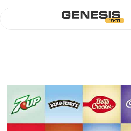
ויראלי
מה עוד?
אנו מספקים גם שירותי:
גנסיס בעיתונות
קידום בגוגל
שיטת עבודה
בניית אתר אינטרנט
בניית אתר תדמית
חברת קידום אתרים
קידום אתרי חנות
פרסום ב-CHAT GPT
פרסום ב-GEMINI
פרסום ב-CLAUDE
פרסום ממומן במערכות Ai