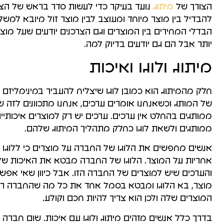
הצורך של
מיתוג
נועד בעיקר כדי לעשות סדר בראש של הצרכ
להבדיל בין מוצר מיוחד ומעוצב לבין מוצר זול מיובא למשל 
הבדלי המחירים בין המוצרים וגם הצרכנים יודעים שעל מו
יותר אבל הם גם יודעים בדיוק למה.
מיתוג ולוגו ואיכות
חלק מהמיתוג הוא כמובן לוגו שיצליח להעביר במינימליזם
של המותג וכשאנחנו אומרים ערכים, אנחנו מתכוונים לזה 
ממותגים בהחלט אין ערכים. ערכים יש רק למוצרים איכותיים
ממותגים ולשאת לוגו כחלק מתהליך המיתוג שלהם.
אנשים מחפשים את הלוגו של החברה על מוצרים כי ללוגו ה
אחריות על המוצר. הלוגו של החברה מבטא את האיכות של
והערכים שיש למוצרים של החברה הזו. אבל כיוון שאי אפש
מוצר, בא הלוגו ומבטא בסמל אחד את כל מה שהחברה רוצ
המוצרים שלה ולכן הוא צריך להיות חכם וקולע.
בדרך כלל אנשים מזהים מיתוג ולוגו עם איכות. שום חברה 