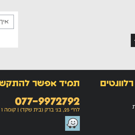
רלוונטים
תמיד אפשר להתקש
077-9972792
ת
לח"י 25, בני ברק (בית שקד) | קומה 1