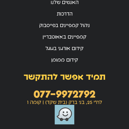
האנשים שלנו
הדרכות
ניהול קמפיינים בפייסבוק
קמפיינים באאוטבריין
קידום אורגני בגוגל
קידום ממומן
תמיד אפשר להתקשר
077-9972792
לח"י 25, בני ברק (בית שקד) | קומה 1