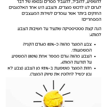
להשפיע, להוביל, להעביר מסרים ובסופו של דבר
לגרום לנו לרכוש מוצרים. והצבע הינו אחד האלמנטים
החזקים ביותר אשר עומדים לשירות המעצבים
המסחריים!
הנה קצת סטטיסטיקה שתעיד על חשיבות הצבע
למותג:
צבע המוצר מהווה כ-85% מגורם הקנייה
המשמעותי.
הצבע מהווה גורם מספר אחת (80%) המשפיע
על תודעת המותג.
חזות המוצר מושפעת ב-93% מן הצבע (צבע לא
נכון יכשיל לחלוטין את שיווק המוצר).