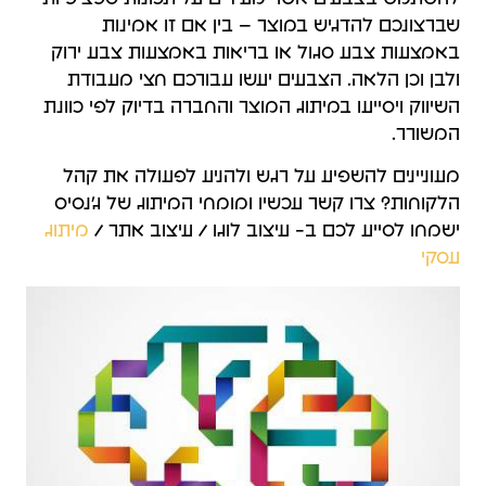
שברצונכם להדגיש במוצר – בין אם זו אמינות
באמצעות צבע סגול או בריאות באמצעות צבע ירוק
ולבן וכן הלאה. הצבעים יעשו עבורכם חצי מעבודת
השיווק ויסייעו במיתוג המוצר והחברה בדיוק לפי כוונת
המשורר.
מעוניינים להשפיע על רגש ולהניע לפעולה את קהל
הלקוחות? צרו קשר עכשיו ומומחי המיתוג של ג'נסיס
ישמחו לסייע לכם ב- עיצוב לוגו / עיצוב אתר /
מיתוג
עסקי