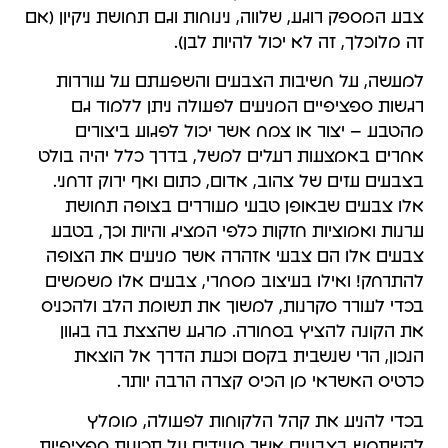
צבע המספק רוגע, שלווה, נינוחות וגם תחושת ניקיון (אם
זה מלוכלך, זה לא יכול להיות לבן).
למעשה, על חשיבות הצבעים והשפעתם על עוררות
רגשות ספציפיים המניעים לפעולה ניתן ללמוד גם
מהטבע – יצור או צמח אשר יכול לפגוע ביצורים
אחרים באמצעות רעלים למשל, בדרך כלל יהיה בולט
בצבעים עזים של צהוב, אדום, כתום ואף ירוק זרחני.
אלו צבעים שבאופן טבעי מעוררים בצופה תחושת
ערנות ואמוציות חזקות כלפי המציג והיות וכך, בטבע
צבעים אלו הם צבעי אזהרה אשר מניעים את הצופה
להתרחק! ואילו בעיצוב מסחרי, צבעים אלו משמשים
בכדי לעורר סקרנות, למשוך את תשומת הלב ולהכניס
את הקונה להציץ בסחורה. מרגע שהצצת בה בגוון
הנכון, הרי שנשבית בקסם וכעת הדרך אל הוצאת
כרטיס האשראי מן הכיס קצרה הרבה יותר.
בכדי להניע את קהל הלקוחות לפעולה, מומלץ
להשתמש בצבעים אשר מעידים על תכונות ספציפיות