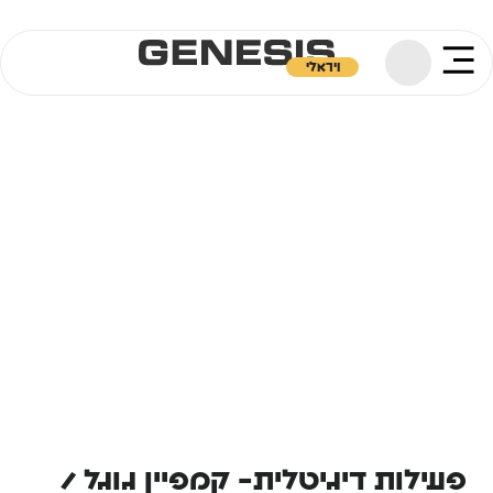
ויראלי
פעילות דיגיטלית- קמפיין גוגל /