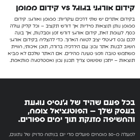
קידום אורגני בגוגל VS קידום ממומן
בקידום אתרים יש שתי דרכים עיקריות: ממומן ואורגני. קידום
ממומן נותן תוצאות מיידיות אך דורש תקציב – וכל קליק עולה
כסף. לעומת זאת, קידום אורגני דורש זמן וסבלנות, אך בונה
לכם נכס דיגיטלי יציב לטווח הארוך. כדי להצליח בקידום אורגני
חשוב לבנות אתר נכון: עם היררכיה ברורה, תוכן איכותי, חוויית
משתמש טובה וזמני טעינה מהירים. אם האתר שלכם לא מביא
תוצאות – ייתכן שפשוט צריך תכנון נכון ואסטרטגיה מותאמת.
בכל פעם שהיד של ג'נסיס נוגעת
בעסק שלך – הפוטנציאל צומח,
והחשיפה מזנקת תוך ימים ספורים.
למעלה מ-50 מומחים פועלים מדי יום בניתוח מדויק של נתונים,