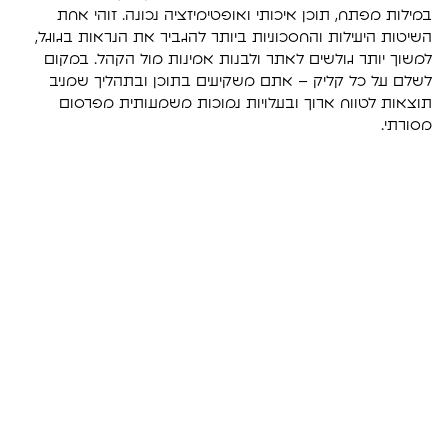
במילות מפתח, תוכן איכותי ואופטימיזציה נכונה. זוהי אחת
השיטות היעילות והחסכוניות ביותר להגביר את הנראות בגוגל,
למשוך יותר גולשים לאתר ולבנות אמינות מול הקהל. במקום
לשלם על כל קליק – אתם משקיעים בתוכן ובתהליך שמניב
תוצאות לטווח ארוך ובעלויות נמוכות משמעותית מפרסום
מסורתי.