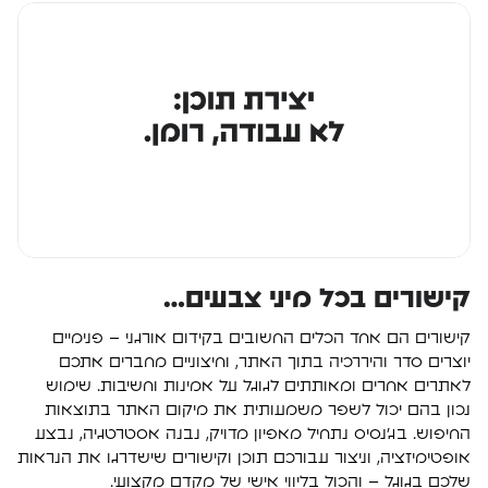
קישורים בכל מיני צבעים…
קישורים הם אחד הכלים החשובים בקידום אורגני – פנימיים
יוצרים סדר והיררכיה בתוך האתר, וחיצוניים מחברים אתכם
לאתרים אחרים ומאותתים לגוגל על אמינות וחשיבות. שימוש
נכון בהם יכול לשפר משמעותית את מיקום האתר בתוצאות
החיפוש. בג’נסיס נתחיל מאפיון מדויק, נבנה אסטרטגיה, נבצע
אופטימיזציה, וניצור עבורכם תוכן וקישורים שישדרגו את הנראות
שלכם בגוגל – והכול בליווי אישי של מקדם מקצועי.