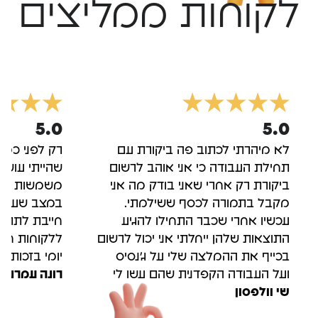
לקוחות ממליצים
5.0
5.0
לא מיהרתי לכתוב פה ביקורת עם
רק לפני כמה
תחילת העבודה כי אני אוהב לרשום
שהייתי עושה
ביקורת רק אחרי שאני בודק מה אני
משמשות לי כ
מקבל בתמורה לכסף ששילמתי.
במצב שעזבתי
עכשיו אחרי שכבר התחילו להגיע
חייבת לתת ע
התוצאות שלהן ייחלתי אני יכול לרשום
ללקוחות חדש
בכייף את ההמלצה שלי על ג'נסיס
יומי בזכות ע
ועל העבודה הקפדנית שהם עשו לי
רונה עמרני
שי וולפסון