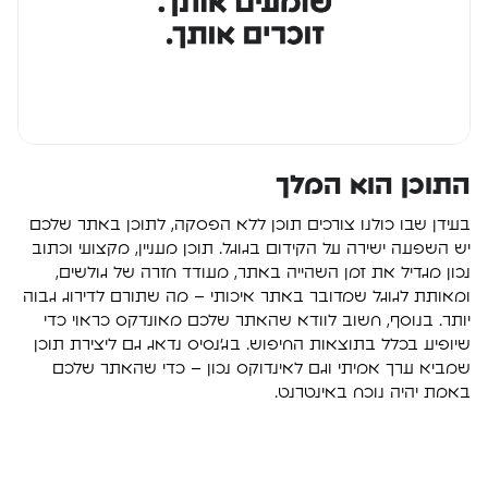
התוכן הוא המלך
בעידן שבו כולנו צורכים תוכן ללא הפסקה, לתוכן באתר שלכם
יש השפעה ישירה על הקידום בגוגל. תוכן מעניין, מקצועי וכתוב
נכון מגדיל את זמן השהייה באתר, מעודד חזרה של גולשים,
ומאותת לגוגל שמדובר באתר איכותי – מה שתורם לדירוג גבוה
יותר. בנוסף, חשוב לוודא שהאתר שלכם מאונדקס כראוי כדי
שיופיע בכלל בתוצאות החיפוש. בג’נסיס נדאג גם ליצירת תוכן
שמביא ערך אמיתי וגם לאינדוקס נכון – כדי שהאתר שלכם
באמת יהיה נוכח באינטרנט.