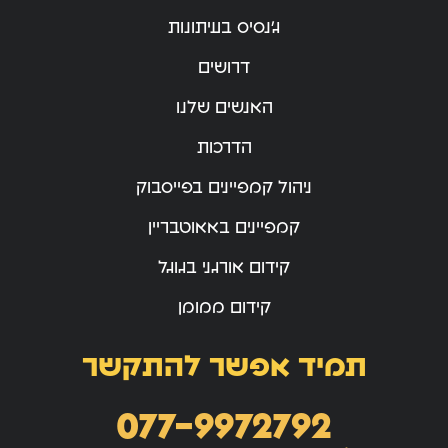
ג’נסיס בעיתונות
דרושים
האנשים שלנו
הדרכות
ניהול קמפיינים בפייסבוק
קמפיינים באאוטבריין
קידום אורגני בגוגל
קידום ממומן
תמיד אפשר להתקשר
077-9972792