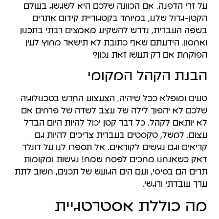
על זרי הדפנה. אם הכוונה שלכם היא לשגשג בעולם
הקטן-גדול שלנו, במיוחד בקטגוריית קידום אתרים
בשפה העברית, נדרש להשקיע מאמצים רבתי בתכנון
ואחסון. הידעתם שאף כתובת לא תישאר מחוץ לעין
הפוקחת אם רק תעשו זאת נכון?
הבנת הקהל המקומי
טעים ומופלא ככל שיהיה, הצעצוע החדש בטכנולוגיה
שלכם לא יהפוך לילה של עצב לשדה של פרחים אם
לא יותאם לקהל. כל דבר קטן יכול להיות היום הבדל
עצום. למשל, טקסטים בעברית צריכים להיות גם
קריאים וגם נגישים לקוראים. אל תספרו לנו על דונלד
דאק כשאנחנו מחכים לפסח שמח! נגישות ומקומות
תרים הם בסיסי, ועם הים הגועש של תכנים, חשוב לתת
ערך עובדתי ורגשי.
מה כוללת אסטרטגיית