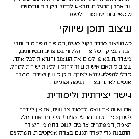
עד אחרון הרגילים. תדאגו לבדוק ביקורות ועדכונים
שוטפים, וכי יש נכונות לשפר.
עיצוב תוכן שיווקי
כשהעיצוב מדבר בקול משלו, הסיפור הופך טוב יותר!
הבנה עמוקה של צורך הלקוח במוצרים ובשירותים,
משדרגת באופן קסום את העיצוב והנראות לכל אתר.
עיצוב מותאם אישית עוזר להזמין ולפנות ישירות לקהל,
מבלי להפליג שלא לצורך. תוכן מעניין ויצירתי מחבר
אנשים לאתר בצורה נעימה ומזמינה.
גישה יצירתית ולימודית
אם נשווה את עצמי לדמות צבעונית, אז אין לי דרך
לטעון כמו השרת מר ג'ין מז'נה! יש לומר את החלקי
האמת, המפתחים צריכים לנווט בתחומי היצירה
והתובנה כדי לשדר תכנים בצורה אפקטיבית. המתקנים