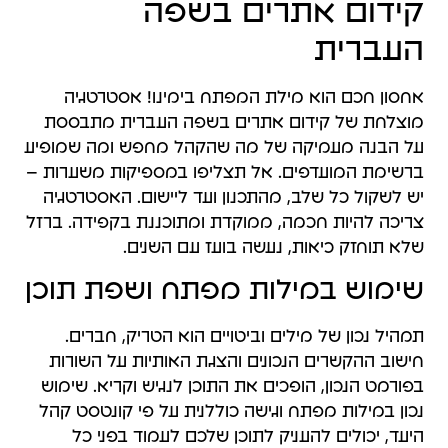
קידום אתרים בשפה
העברית
אחסון חכם הוא מילת המפתח בימינו! אסטרטגיה
מוצלחת של קידום אתרים בשפה העברית מתבססת
על הבנה מעמיקה של מה שהקהל מחפש ומה שמופיע
ברשימת המועדפים. אל תצליפו במספיקות משערות –
יש לשקול כל שלב, מהתכנון ועד ליישום. האסטרטגיה
צריכה להיות חכמה, ממוקדת ומתוכננת בקפידה. ברזל
שלא תוחזק כיאות, נעשה בועז עם השנים.
שימוש במילות מפתח ושפת תוכן
תמהיל נכון של מילים וביטויים הוא הטריק, חברים.
חישוב ההקשרים הנכונים והצגת האותיות על השורות
בפורמט הנכון, הופכים את התוכן לנגיש וקריא. שימוש
נכון במילות מפתח וגישה כוללנית על פי קונטסט קהל
היעד, יכולים להעניק לתוכן שלכם לעמוד בפני כל