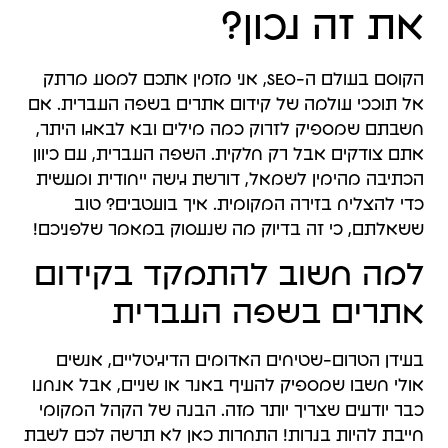
את זה נכון?
הקוסם בעולם ה-SEO, אני מזמין אתכם למסע מרתק
אל תוככי עולמה של קידום אתרים בשפה העברית. אם
חשבתם שמספיק לזרוק כמה מילים ובא לבאגו היתר,
אתם צודקים אבל רק חלקית. השפה העברית, עם כיוון
הכתיבה מהימין לשמאל, דורשת גישה ייחודית ומעשית
כדי להצליח בזירה המקומית. איך בועטבים? טוב
ששאלתם, כי זה בדיוק מה שנעסוק במאמר שלפניכם!
למה חשוב להתמקד בקידום
אתרים בשפה העברית
בעידן הטרום-שטיחים האדומים הדיגיטליים, אנשים
אולי חשבו שמספיק להעיף באנר או שניים, אבל אנחנו
כבר יודעים שצריך יותר מזה. הבנה של הקהל המקומי
חייבת להיות בנרות! התחרות כאן לא תרשה לכם לשבת