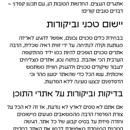
אתגרים העצים. החדשות הטובות הן, עם תכנון קפדני –
דברים טובים קורים!
יישום טכני וביקורות
בבחירת כלים טכניים נכונים, אפשר להגיע לאריזה
מנותגת וקלה לנתיחה. על ידי זווית ראיה שכלית, הרבה
אתרים טכניים הופכים להיות כמו יליד מהתקופה
הערבית הכי אוהבת. בניתוח נכון, אתרים מצליחים
לעבור שיקולים טכניים ולהעניק חוויית משתמש
איכותית. עשו הכל כדי שהאתר יטעון מהר וכי
הדפדפנים יבצעו טעינה ללא הפרעות.
בדיקות וביקורות על אתרי התוכן
אם אתם לא טסים לארץ לא נודעת, אז זה לא הכל על
צורת הפרפר! הרבה מהמשאבים מגיעים מיישומים
וחזרה פיזית על בסיס קבוע של כל אתר. הגישה
הטכנית המיוחדת מאפשרת לבחון את האתר במדויק