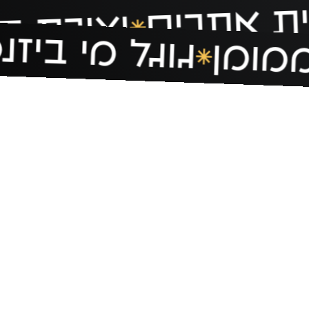
יית אתרים
יצירת תו
גוגל מי ביזנ
מומן