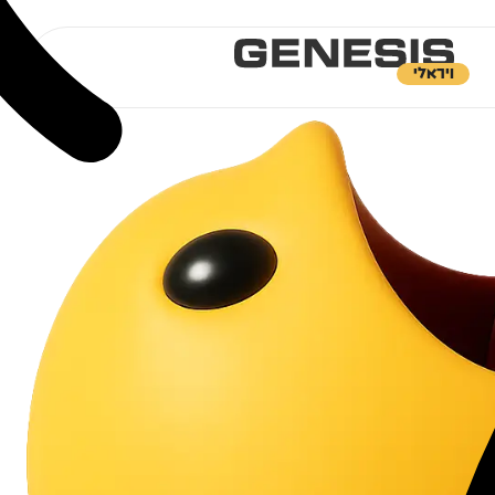
ויראלי
מה עוד?
אנו מספקים גם שירותי:
גנסיס בעיתונות
קידום בגוגל
שיטת עבודה
בניית אתר אינטרנט
בניית אתר תדמית
חברת קידום אתרים
קידום אתרי חנות
ה
פרסום ב-CHAT GPT
ח
פרסום ב-GEMINI
פרסום ב-CLAUDE
פרסום ממומן במערכות Ai