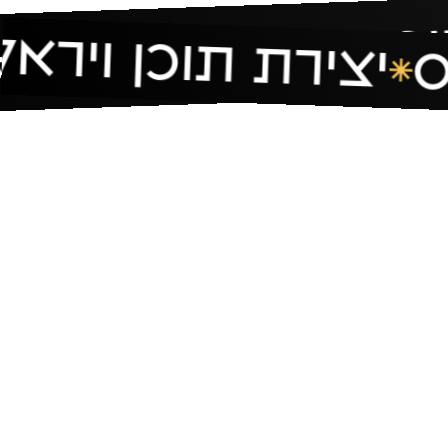
כן ויראלי
יצירת תוכן ויראל
ניהול ר
ס