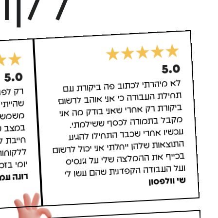
לקו
5.0
5.0
לא מיהרתי לכתוב פה ביקורת עם
תחילת העבודה כי אני אוהב לרשום
ביקורת רק אחרי שאני בודק מה אני
מקבל בתמורה לכסף ששילמתי.
עכשיו אחרי שכבר התחילו להגיע
התוצאות שלהן ייחלתי אני יכול לרשום
בכייף את ההמלצה שלי על ג'נסיס
רק לפנ
שהייתי 
משמשות 
במצב שע
חייבת 
ללקוחות
יומי בזכ
ועל העבודה הקפדנית שהם עשו לי
רונה עמר
שי וולפסון