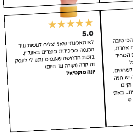
5.0
הכי טובה
ה אחרת,
ם המחיר
 עם כל
לשחקים,
 יש חניה
ם נקיים
ת.. באתי
 חיוך ☺
לא האמנתי שאני יצליח לעשות עוד
הכנסה ממכירות מוצרים באונליין.
בזכות הדחיפה שג'נסיס נתנו לי לעסק
זה קרה (וקורה עד היום)
יונה מוקטיאל