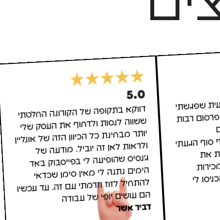
ים
5.0
עית שפגשתי
פרסום רבות
חו הרים
וף סוף הגעתי
יודעת את
תר מכירות
 הכניסו לי
דווקא בתקופה של הקורונה החלטתי
ששווה לנסות ולדחוף את העסק שלי
יותר מבחינת כל הכיוון הזה של אונליין
ולראות לאן זה יוביל. מודעה של
ג'נסיס שהופיעה לי בפייסבוק באד
הימים נתנה לי מאין סימן שכדאי
להתחיל לזוז וזרמתי עם זה. עד עכשיו
הם עושים יופי של עבודה
דביר אשר