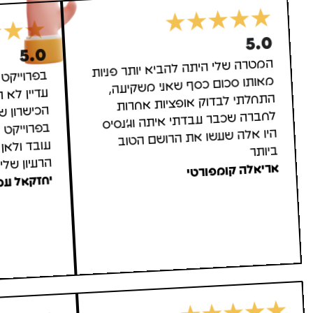
5.0
5.0
המטרה שלי היתה להביא יותר פניות
מאותו סכום כסף שאני משקיעה,
התחלתי לבדוק אופציות אחרות
לחברה שכבר עבדתי איתה וג'נסיס
היו אלה שעשו את הרושם הטוב
בפרוייקט 
עדיין לא 
הכישרון
בפרוייקט ה
עובד ולא
ביותר
הרעיון שלי
אריאלה קומפורטי
יחזקאל עמ