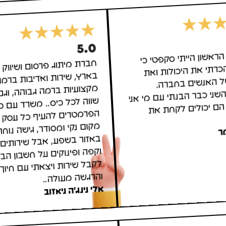
5.0
הראשון הייתי סקפטי כי
הכרתי את היכולות ואת
 של האנשים בחברה.
שני כבר הבנתי עם מי אני
ן הם יכולים לקחת את
חברת מיתוג פרסום ושיווק 
בארץ, שירות ואדיבות ברמ
מקצועיות ברמה גבוהה, וג
שווה לכל כיס.. משרד
הפרמטרים להעיף כל עסק 
מקום נקי ומסודר, גישה נוחה
באזור בשפע, אבל שירותי
וקפה ופינוקים על חשבון הבי
לקבל שירות ויצאתי עם
ר
והרגשה מעולה..
אלי נינג'ה ניאזוב