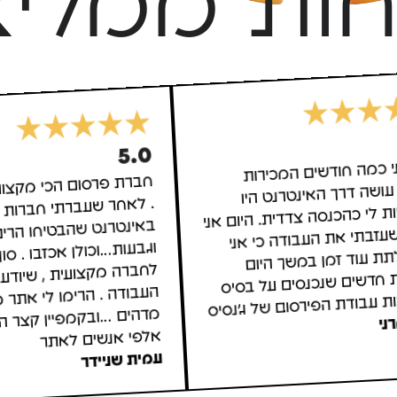
חות ממליצ
5.0
י כמה חודשים המכירות
עושה דרך האינטרנט היו
לי כהכנסה צדדית. היום אני
זבתי את העבודה כי אני
לתת עוד זמן במשך היום
 חדשים שנכנסים על בסיס
חברת פרסום הכי מקצו
. לאחר שעברתי חברות 
באינטרנט שהבטי
וגבעות...וכולן אכזבו . ס
לחברה מקצועית , ש
העבודה . הרימו לי א
מדהים ...ובקמפיין קצר
ות עבודת הפירסום של ג'נסיס
ני
אלפי אנשים לאתר
עמית שניידר