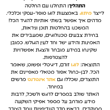
התהליך:
התחלנו עם החלטה
לייצר
מיתוג
באמצעות לוגו סופר-עסקי וכלכלי.
מדהים איך אפשר בשתי אותיות להגיד הכל!
המשכנו בהחלטות תוכן וניראות,
בחירת צבעים טכנולוגיים, שמעבירים את
האמינות והידע ישר וחד לעין הגולש. כמובן
שקינחו במידע מובחר והצגת אפשרויות
להצטרפות.
התוצאה:
לוגו
זורם, דיגיטלי ופשוט, שאומר
הכל. לבן-כחול אפור מטאלי מאפיינים את
התוצרים, שכללו גם
אתר אינטרנט
מרשים
במיוחד.
האתר שולב במסרים לרגש ולשכל, לרבות
מידע מורחב על מספר אפיקי השקעה
ממוקדים. בראש סדר העדיפויות עמד הצורך