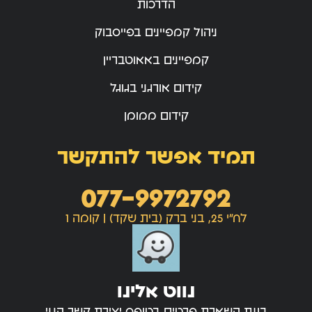
הדרכות
ניהול קמפיינים בפייסבוק
קמפיינים באאוטבריין
קידום אורגני בגוגל
קידום ממומן
תמיד אפשר להתקשר
077-9972792
לח"י 25, בני ברק (בית שקד) | קומה 1
נווט אלינו
בעת השארת פרטים בטופס יצירת קשר הנני