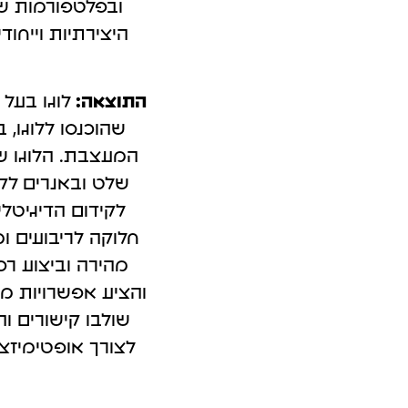
ובפלטפורמות של
קמפיינים ב-Outbrain
פרסום בטי
היצירתיות וייח
לידים באמצעות תוכן חכם.
כולם מדברים 
התוצאה:
לוגו בעל ק
שהוכנסו ללוגו, 
המעצבת. הלוגו ש
שלט ובאנרים
לקי
לקידום הדיגיטלי
חלוקה לריבועים ומ
מהירה וביצוע רכ
והציע אפשרויות מ
שולבו קישורים וה
לצורך אופטימיזצי