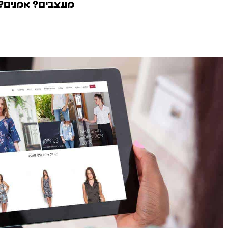
מעצבים? אמנים? א