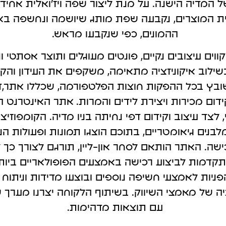
 המדיה הישנה. על מנת ליצור שפה ויז'ואלית אח
קטוק
גוגל מיי ביזנס
ודית המוצרים, נקבעה שפת מותג שיושמה ונחשפה ב
עליה.
לקבל לקוחות בצורה מהירה.
ההמונים, כפי שנקבעו מראש.
ווים עיצובים נקיים, פונטים מעוגלים ותוצר אסתטי ונעים
בשילוב איקוניזציה מתאימה, משקפים את העידון וה
ובץ בכל ההפקות חוצות הפלטפורמה, שכללו
אתר,דפ
דום מכירות ויצירת לידים והמרות.
אתר האינטרנט הי
, לצד עיצוב וקידום דפי נחיתה בניו מדיה. הקומפוזי
לבנים גיאומטריים, בתוכם הוצגו תמונות ופעולות ה
ישה. האתר הותאם לסחר און-ליין, תורגם לצורך כך
תקדמות לביצוע רכישה באמצעים הפופולאריים ביות
פניות לאמצעי חשיפה נוספים ובוצעו מדידות וניתוח 
ה של מאמצי השיווק. בשיתוף הלקוחה יצרנו מערך ש
עם תוצאות מדהימות.