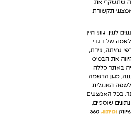
ידה שתשקף את
פרסום אורגני GEO במערכות Ai
אמצעי תקשורת
 לעין. גווני היין
קלאסה של בגדי
י נחיתה, ניירת,
ווה את הבסיס
ציה באתר כללה
נעה, כגון הרשמה
 לשפה האנגלית
ר. בכל האמצעים
נתונים שוטפים,
יווק
ומיתוג
360