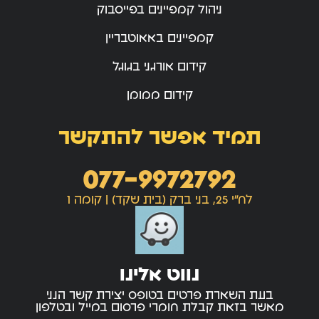
ניהול קמפיינים בפייסבוק
קמפיינים באאוטבריין
קידום אורגני בגוגל
קידום ממומן
תמיד אפשר להתקשר
077-9972792
לח"י 25, בני ברק (בית שקד) | קומה 1
נווט אלינו
בעת השארת פרטים בטופס יצירת קשר הנני
מאשר בזאת קבלת חומרי פרסום במייל ובטלפון