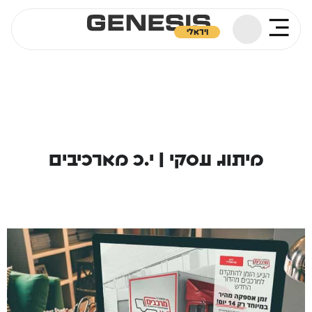
ויראלי
מיתוג עסקי | י.כ מארכיבים