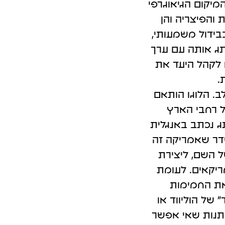
יקום הגיאוגרפי
פרסום אורגני GEO במערכות Ai
 והפיצריה והן
בידול משמעותי,
תג אותה עם ערך
 לקהל היעד את
.
. הלוגו הותאם
ל רחבי הארץ
ג נכתב באנגלית
שדר שאמריקה זה
ל השם, ליצירת
ריקאים. לעומת
את החמימות
של הוליווד או
תנות שאי אפשר