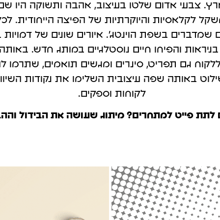
רץ. צבעי אדום שלטו בעיצוב, אהבה ותשוקה היו ש
קל לקלאסיות והיוקרתיות של הפיצה הייחודית. לכל
ם שמדברים בשפת הוינטג'. איורים שונים של דמויות 
ניראות והפיחו חיים נוסטלגיים במותג חדש. באותה
 ללקוח גם תפריט, סינרים ומגשים תואמים, שתרמו
שילוט באותה שפה עיצובית השלימו את נקודות השיוו
לקוחות וספקים.
 לתת פייט למתחרים? מיתוג שעושה את הבידול וההב