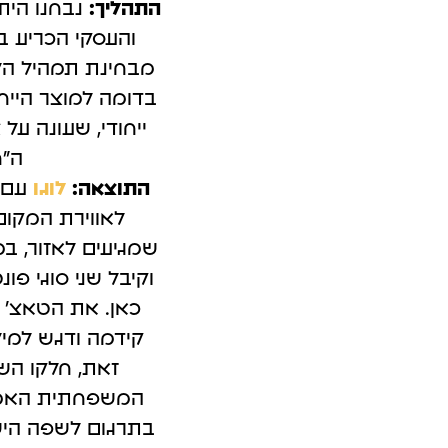
התהליך:
נבחנו הית
קמפיינים ב-Outbrain
פרסום בטי
והעסקי הכריע ב
לידים באמצעות תוכן חכם.
כולם מדברים 
מבחינת תמהיל הלק
בדומה למוצר הייח
ייחודי, שעונה ע
ה"ח
התוצאה:
לוגו
עם ס
לאווירת המקום
שמגיעים לאזור, ב
וקיבל שני סוגי פ
כאן. את הטאצ' נ
קידמה ודגש למיל
זאת, חלקו הש
המשפחתית האמריק
בתרגום לשפה היש