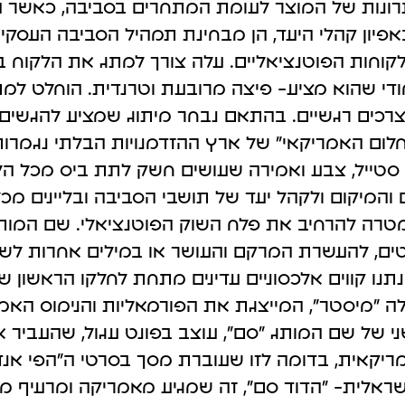
רונות של המוצר לעומת המתחרים בסביבה, כאשר המ
קטוק
גוגל מיי ביזנס
אפיון קהלי היעד, הן מבחינת תמהיל הסביבה העסקית
עליה.
לקבל לקוחות בצורה מהירה.
וחות הפוטנציאליים. עלה צורך למתג את הלקוח ב
ודי שהוא מציע- פיצה מרובעת וטרנדית. הוחלט למ
ל צרכים רגשיים. בהתאם נבחר מיתוג שמציע להגשים
לום האמריקאי" של ארץ ההזדמנויות הבלתי נגמרות
טייל, צבע ואמירה שעושים חשק לתת ביס מכל הלב
 והמיקום ולקהל יעד של תושבי הסביבה ובליינים מכ
מטרה להרחיב את פלח השוק הפוטנציאלי. שם המות
ונטים, להעשרת המרקם והעושר או במילים אחרות ל
תנו קווים אלכסוניים עדינים מתחת לחלקו הראשון ש
ה "מיסטר", המייצגת את הפורמאליות והנימוס האמ
ני של שם המותג "סם", עוצב בפונט עגול, שהעביר 
אית, בדומה לזו שעוברת מסך בסרטי ה"הפי אנד" 
ראלית- "הדוד סם", זה שמגיע מאמריקה ומרעיף מ