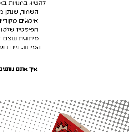
להשיג בחנויות בא
השחור, שנתן מש
אימג'ים מקוריי
הפיפטיז שלטו ב
מיתוגית עוצבו
המיתוג. ניירת ו
איך אתם נותנים