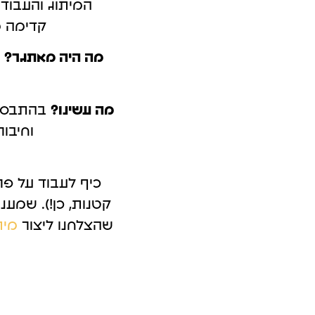
המיתו
ג
והעבוד
קמפיינים ב-Outbrain
פרסום בטי
קדימה מ
לידים באמצעות תוכן חכם.
כולם מדברים 
מה היה מאת
ג
ר?
מ
מה עשינו?
בהתבסס
וחיבור
כיף לעבוד על פ
שהצלחנו ליצור
מית