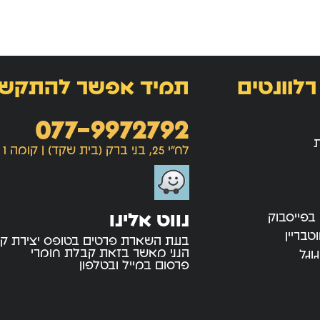
רלוונטים
תמיד אפשר להתקש
077-9972792
ת
לח"י 25, בני ברק (בית שקד) | קומה 1
נווט אלינו
 בפייסבוק
טבריין
בעת השארת פרטים בטופס יצירת ק
הנני מאשר בזאת קבלת חומרי
וגל
פרסום במייל ובטלפון