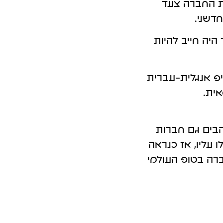
ת החברה צעד
פרסום אורגני GEO במערכות Ai
דשני.
יה חייב להיות
יפ אנ
ג
לית-עברית
אית.
הבים
ג
ם חברות
ו שהמתחרים ראו את האתר החדש של BETTER ושאלו עליו, אז כנראה
רה בטופ העולמי