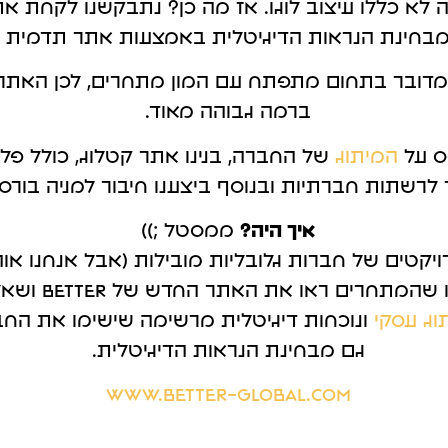
ה
לא
כללו עיצוב לו
ג
ו. אז מה כן? נתבקשנו לקחת א
קטוק
גוגל מיי ביזנס
בחינת הנראות הדי
ג
יטלית באמצעות אתר תדמית ח
עליה.
לקבל לקוחות בצורה מהירה.
דובר בתחום מתפתח עם המון מתחרים, לכן האתר ה
ברמה
ג
בוהה מאוד.
 על
המיתו
ג
של החברה, בנינו אתר קטלו
ג
, כולל פל
 לרשתות חברתיות ובנוסף ביצענו חיבור למניה בורס
איך היה?
ממסטל ;))
רויקטים של חברות
ג
לובליות מובילות (אבל אנחנו או
קטנות, כן!). שמענ
ו
ג
עסקי
ונוכחות די
ג
יטלית מרשימה שישימו את החב
ג
ם מבחינת הנראות הדי
ג
יטלית.
www.better-global.com