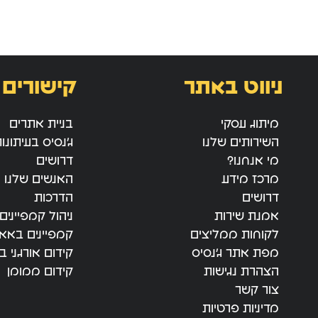
ניווט באתר
קישורים 
מיתוג עסקי
בניית אתרים
השירותים שלנו
ג’נסיס בעיתונו
מי אנחנו?
דרושים
מרכז מידע
האנשים שלנו
דרושים
הדרכות
אמנת שירות
ניהול קמפיינים
לקוחות ממליצים
קמפיינים באאו
מפת אתר ג’נסיס
קידום אורגני בג
הצהרת נגישות
קידום ממומן
צור קשר
מדיניות פרטיות