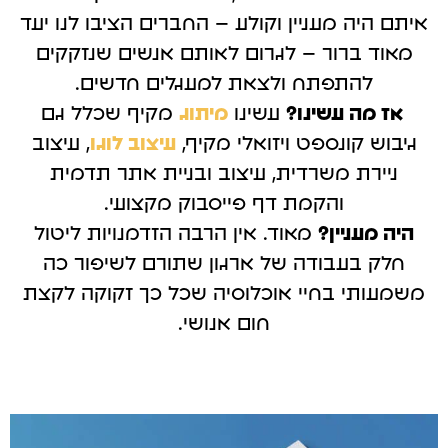
איתם היה מעניין וקולע – החברים הציבו לנו יעד
מאוד ברור – לגרום לאותם אנשים שנזקקים
להתפתח ולצאת למעגלים חדשים.
אז מה עשינו?
עשינו
מיתוג
מקיף שכלל גם
גיבוש קונספט ויזואלי מקיף,
עיצוב לוגו
, עיצוב
ניירת משרדית, עיצוב ובניית אתר תדמית
והקמת דף פייסבוק מקצועי.
היה מעניין?
מאוד. אין הרבה הזדמנויות ליטול
חלק בעבודה של ארגון שתורם לשיפור כה
משמעותי בחיי אוכלוסיה שכל כך זקוקה לקצת
חום אנושי.