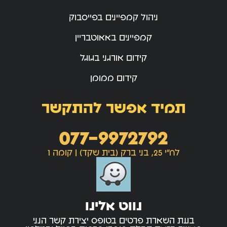
ניהול קמפיינים בפייסבוק
קמפיינים באאוטבריין
קידום אורגני בגוגל
קידום ממומן
תמיד אפשר להתקשר
077-9972792
לח"י 25, בני ברק (בית שקד) | קומה 1
נווט אלינו
בעת השארת פרטים בטופס יצירת קשר הנני