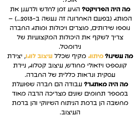
אוכל.
מה היה הפרויקט?
הגיע זמן לחדש ולרענן את
המותג (בפעם האחרונה זה נעשה ב-2013…) –
נוספו שירותים, מוצרים ויכולות ומותג החברה
צריך לשקף את היכולות המקצועיות של
נירומטל.
מה עשינו?
מיתוג
מקיף שכלל
עיצוב לוגו
, יצירת
קונספט ויזאולי מחודש, עיצוב קטלוג, ניירת
עסקית ונראות כללית של החברה.
מה היה מאתגר?
עבודה הם חברה שפועלת
במספר תחומים שונים מצריכה הרבה מאוד
מחשבה הן ברמת הניתוח השיווקי והן ברמת
העיצוב.