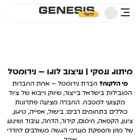
ויראלי
מיתוג עסקי | עיצוב לוגו – נירומטל
מי הלקוח?
חברת נירומטל – אחת החברות
המובילות בישראל בייצור, שיווק וייבוא של ציוד
מקצועי למטבח. החברה מציעה פתרונות
כוללים בתחומים רבים: בישול, אפייה, טיגון,
צינון, הקפאה, חימום, קירור, הדחה, עיבוד ושינוע
של מזון והספקת מערכי הגשה משולבים לחדרי