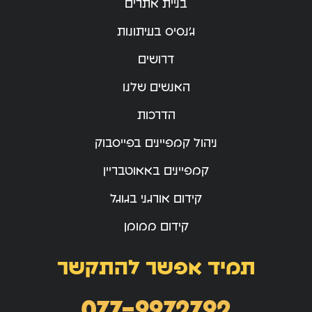
בניית אתרים
ג’נסיס בעיתונות
דרושים
האנשים שלנו
הדרכות
ניהול קמפיינים בפייסבוק
קמפיינים באאוטבריין
קידום אורגני בגוגל
קידום ממומן
תמיד אפשר להתקשר
077-9972792