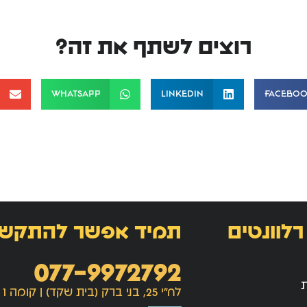
רוצים לשתף את זה?
WhatsApp
LinkedIn
Facebo
רלוונטים
תמיד אפשר להתקש
077-9972792
ת
לח"י 25, בני ברק (בית שקד) | קומה 1