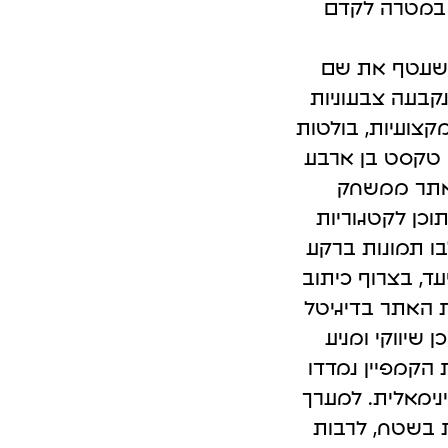
, במטרה לקדם
פרסום אורגני GEO במערכות Ai
י שעטף את שם
קבעה צבעוניות
קצועיות, בולטות
ב טקסט בן ארבע
 אתר ממשחק
תוכן לקטגוריות
בו תמונות ברקע
עד, בצרוף כיתוב
ת האתר בדיגיטל
 שיווקי ומניע
 הקמפיין נמדדו
נימאלית. למערך
 בשטח, לרבות