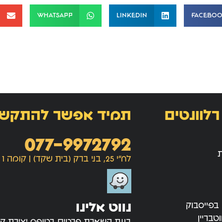
WhatsApp
LinkedIn
Facebo
רלוונטים
תמיד אפשר להתקש
077-9972792
ת
לח"י 25, בני ברק (בית שקד) | קומה 1
נווט אלינו
 בפייסבוק
טבריין
בעת השארת פרטים בטופס יצירת ק