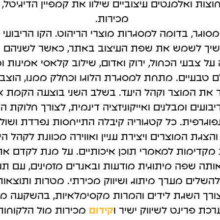
וצות ואלמנטים עיצוביים שילוו את קמפיין הדיגיטל
קטוק
גוגל מיי ביזנס
מכירות.
עליה.
לקבל לקוחות בצורה מהירה.
סוגר, בדומה למסגרות מוצרי הריהוט. הקו הריבוע
שיך לשמש את שפת העיצוב באתר, כאשר לשניהם נ
 צבעי הכחול, ירוק ואדום, שילוב קלאסי אמינות ומ
ולם טבעיים. מתחת למסגרת הלוגו וכחלק ממנו, הוצ
 את המוצר וקהל היעד. בשלב השני בוצעה הקמת
ריבועים ומבלנים ואייקוניזציה דינמית, לצורך חלוקת ה
פוגרפית. כל קטגוריה קיבלה התייחסות נפרדת ושול
צגת המוצרים ויצירת עניין ואווירה מכוונת לקהל הי
 מקדימות למאמרי תוכן איכותיים. על מנת לקדם א
ותה שפה מיתוגית מודעות ובאנרים מזמינים, עם תוכן
השלים מערך מיתוג ושיווק מכירתי. מטרות ותוצאות
צורך השגת לידים והמרות מקסימלאיות, בהשקעה מי
כת פרינט לשיווק ישיר ו
קידום
מכירות מול הלקוחות