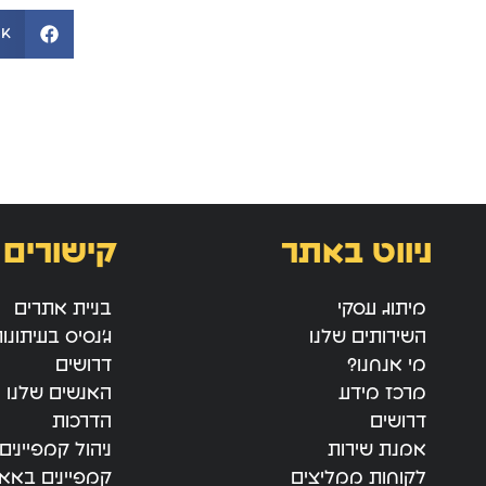
ok
ניווט באתר
קישורים 
מיתוג עסקי
בניית אתרים
השירותים שלנו
ג’נסיס בעיתונו
מי אנחנו?
דרושים
מרכז מידע
האנשים שלנו
דרושים
הדרכות
אמנת שירות
ניהול קמפיינים
לקוחות ממליצים
קמפיינים באאו