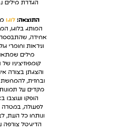
הגדרת מילים נח
קמפיינים ב-Outbrain
פרסום בטי
לידים באמצעות תוכן חכם.
כולם מדברים 
התוצאה:
לוגו
ממ
המותג בלוגו, המ
אחידה, שהתבססה על
וניראות וחומרי ג
מילים שמתאר
קומפוזיציניו של 
והצגתן בצורה אינ
ובחזית, להמחשת וה
מקדים על תמונות
הופקו ועוצבו בא
לפעולה, במטרה ל
ונותחו כל העת, ל
הדיגיטל צורפה ער