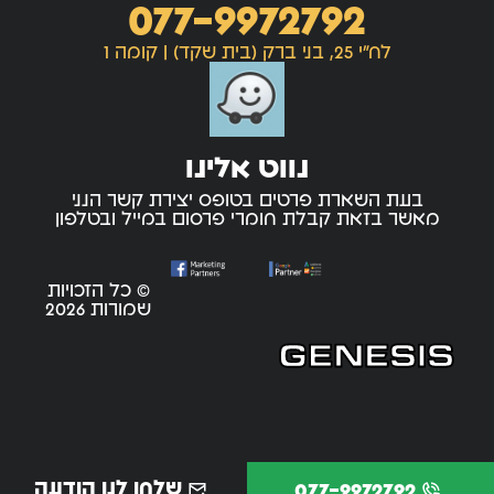
077-9972792
לח"י 25, בני ברק (בית שקד) | קומה 1
נווט אלינו
בעת השארת פרטים בטופס יצירת קשר הנני
מאשר בזאת קבלת חומרי פרסום במייל ובטלפון
© כל הזכויות
שמורות 2026
שלחו לנו הודעה
077-9972792