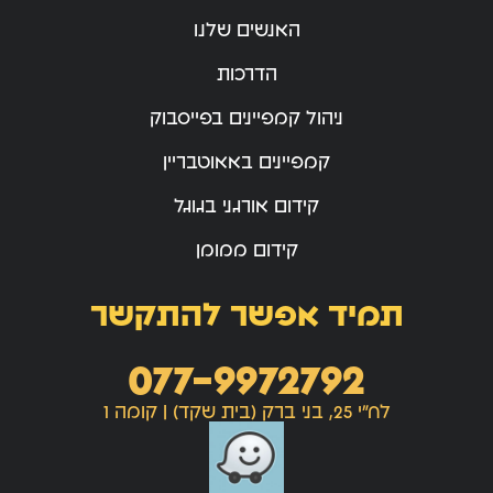
האנשים שלנו
הדרכות
ניהול קמפיינים בפייסבוק
קמפיינים באאוטבריין
קידום אורגני בגוגל
קידום ממומן
תמיד אפשר להתקשר
077-9972792
לח"י 25, בני ברק (בית שקד) | קומה 1