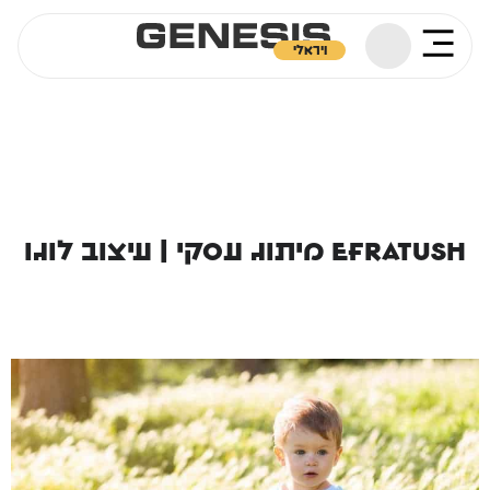
ויראלי
Efratush מיתוג עסקי | עיצוב לוגו