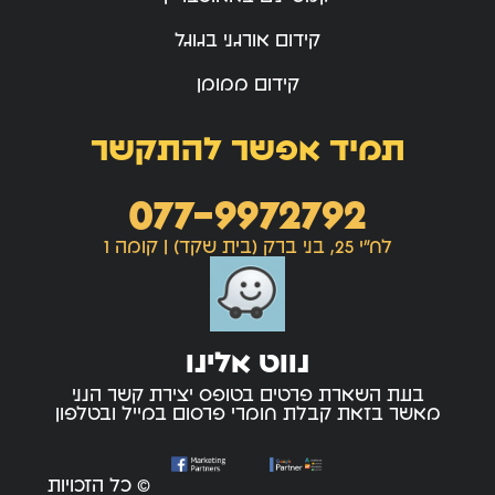
קידום אורגני בגוגל
קידום ממומן
תמיד אפשר להתקשר
077-9972792
לח"י 25, בני ברק (בית שקד) | קומה 1
נווט אלינו
בעת השארת פרטים בטופס יצירת קשר הנני
מאשר בזאת קבלת חומרי פרסום במייל ובטלפון
© כל הזכויות