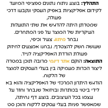
התהליך:
בוצע ניתוח נתונים ספציפי המיועד
לקידום אפליקציות באפיק העסקי ונקבעו דרכי
פעולה,
שמטרתן היתה להדגיש את שתי התועלות
העיקריות של המוצר על פני המתחרים.
נבחר
מיתוג
צעיר וכיפי,
שעושה חשק להצטרף. נבחנו אמצעים לחיזוק
פעולת הורדת האפליקציה לנייד.
התוצאה:
הוקם
אתר דינמי
מרובה תוכן במטרה
ליצור הכרות מעמיקה בין בעלי העסקים למוצר
של הלקוח.
הודגש היתרון המרכזי של האפליקציה והוא בא
לידי ביטוי בכותרות ובויזואל שנבחר וחזר על
עצמו בכל העיצובים. בוצע דף נחיתה,
שמאפשר פניות בעלי עסקים ללקוח והוכן סט