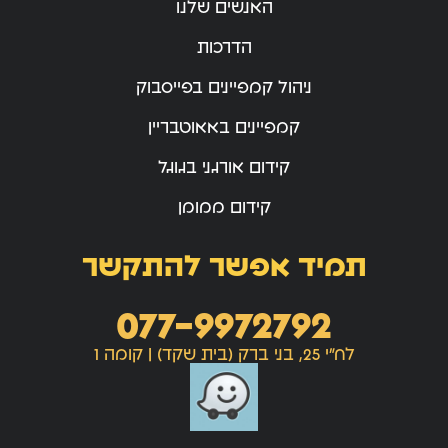
האנשים שלנו
הדרכות
ניהול קמפיינים בפייסבוק
קמפיינים באאוטבריין
קידום אורגני בגוגל
קידום ממומן
תמיד אפשר להתקשר
077-9972792
לח"י 25, בני ברק (בית שקד) | קומה 1