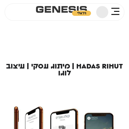
ויראלי
Hadas rihut | מיתוג עסקי | עיצוב
לוגו