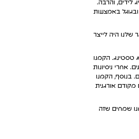
לידים, והרבה.
פרסום אורגני GEO במערכות Ai
ובגוגל באמצעות
 שלנו היה לייצר
כדי לעמוד ביעד החלטנו להשתמש בנשק הסודי שלנו – A/B טסטינג. הקמנו
. אחרי ניסיונות
 בנוסף, הקמנו
מקודם אורגנית
 אנרגיות. אנחנו שמחים שזה