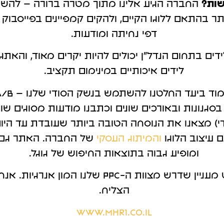
שות?
החברה הגיע אלינו מתוך מטרה ברורה – להשיג 
קטוק
גוגל מיי ביזנס
ר בהתאם ללוגו הקיים, ולהקים קמפיינים בפייסבוק 
עליה.
לקבל לקוחות בצורה מהירה.
דפי נחיתה ומודעות.
דים בתחום הנדל"ן יכולים להיות יקרים מאוד, והאתגר
לידים איכותיים במינימום תקציב.
סגנונות ובאורכים שונים וכתבנו מודעות מסוגים שונים
י) מצאנו את הנוסחה הטובה ביותר שעובדת עד היום.
עיצוב הלוגו
והמיתוג העסקי
של החברה. האתר גם 
ומופיע גבוה בתוצאות החיפוש של גוגל.
פרויקט מעניין שדרש מצוות ה-PPC שלנו המון
הצליח.
www.mhr1.co.il