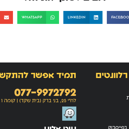
WhatsApp
LinkedIn
Facebo
רלוונטים
תמיד אפשר להתקש
077-9972792
ת
לח"י 25, בני ברק (בית שקד) | קומה 1
נווט אלינו
 בפייסבוק