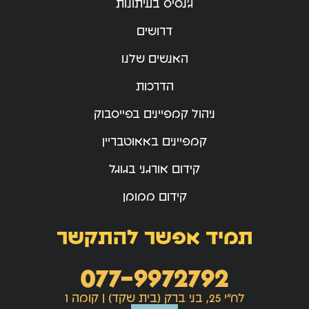
ג’נסיס בעיתונות
דרושים
האנשים שלנו
הדרכות
ניהול קמפיינים בפייסבוק
קמפיינים באאוטבריין
קידום אורגני בגוגל
קידום ממומן
תמיד אפשר להתקשר
077-9972792
לח"י 25, בני ברק (בית שקד) | קומה 1