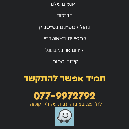
האנשים שלנו
הדרכות
ניהול קמפיינים בפייסבוק
קמפיינים באאוטבריין
קידום אורגני בגוגל
קידום ממומן
תמיד אפשר להתקשר
077-9972792
לח"י 25, בני ברק (בית שקד) | קומה 1