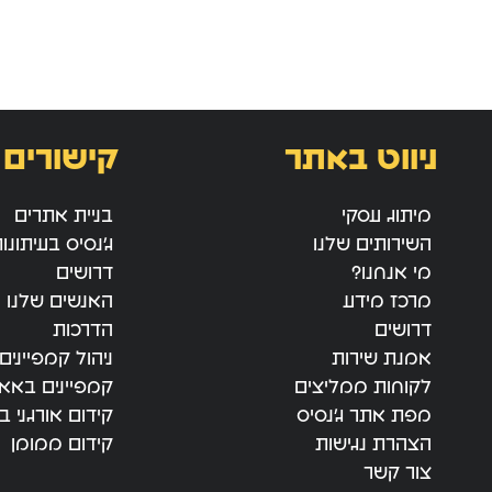
ניווט באתר
קישורים 
מיתוג עסקי
בניית אתרים
השירותים שלנו
ג’נסיס בעיתונו
מי אנחנו?
דרושים
מרכז מידע
האנשים שלנו
דרושים
הדרכות
אמנת שירות
ניהול קמפיינים
לקוחות ממליצים
קמפיינים באאו
מפת אתר ג’נסיס
קידום אורגני בג
הצהרת נגישות
קידום ממומן
צור קשר