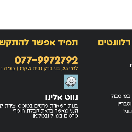
רלוונטים
תמיד אפשר להתקש
077-9972792
ת
לח"י 25, בני ברק (בית שקד) | קומה 1
נווט אלינו
 בפייסבוק
טבריין
בעת השארת פרטים בטופס יצירת ק
הנני מאשר בזאת קבלת חומרי
וגל
פרסום במייל ובטלפון