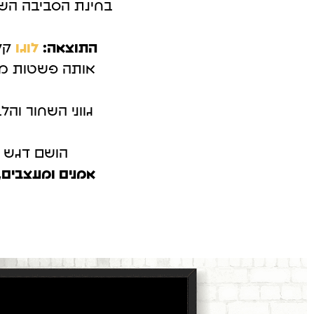
בחינת הסביבה השי
קמפיינים ב-Outbrain
פרסום בטי
לידים באמצעות תוכן חכם.
כולם מדברים 
התוצאה:
לוגו
קלא
אותה פשטות מוד
גווני השחור והל
הושם דגש ע
אמנים ומעצבים,