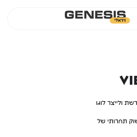
ויראלי
מה עוד?
אנו מספקים גם שירותי:
גנסיס בעיתונות
קידום בגוגל
שיטת עבודה
בניית אתר אינטרנט
בניית אתר תדמית
חברת קידום אתרים
קידום אתרי חנות
ה
ת ולייצר לוגו
פרסום ב-CHAT GPT
ח
פרסום ב-GEMINI
וק תחרותי של
פרסום ב-CLAUDE
פרסום ממומן במערכות Ai