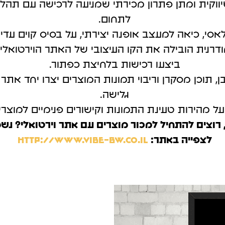
ווקית ומתן פתרון מכירתי שמניעה לרכישה עם תהל
קטוק
גוגל מיי ביזנס
לתחום.
עליה.
לקבל לקוחות בצורה מהירה.
סי, כיאה למעצב אופנה יצירתי, על בסיס קוים עדיני
רנית הובילה את הקו העיצובי של האתר הוירטואלי
ביצעו רכישות בלחיצת כפתור.
בן, תוכן מסקרן וריבוי תמונות המוצרים יצרו יחד את
גלישה.
ל מהירות טעינת התמונות וקישורים פנימיים למוצרי
 רוצים להתחיל למכור מוצרים עם אתר וירטואלי? נש
לצפייה באתר:
http://www.vibe-bw.co.il