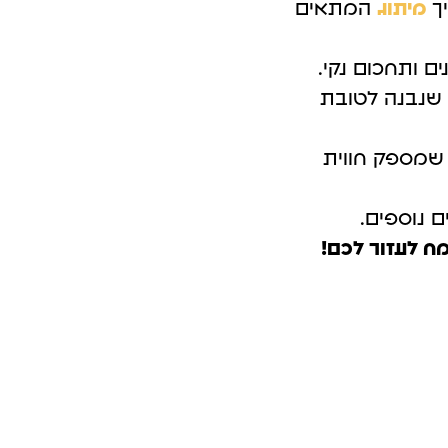
יך
מיתוג
המתאים
פרסום אורגני GEO במערכות Ai
ם ותחכום נקי.
 שנבנה לטובת
ר שמספק חווית
ם נוספים.
מח לעזור לכם!