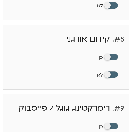
לא
#8.
קידום אורגני
כן
לא
#9.
רימרקטינג גוגל / פייסבוק
כן