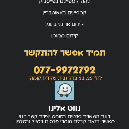
ניהול קמפיינים בפייסבוק
קמפיינים באאוטבריין
קידום אורגני בגוגל
קידום ממומן
תמיד אפשר להתקשר
077-9972792
לח"י 25, בני ברק (בית שקד) | קומה 1
נווט אלינו
בעת השארת פרטים בטופס יצירת קשר הנני
מאשר בזאת קבלת חומרי פרסום במייל ובטלפון