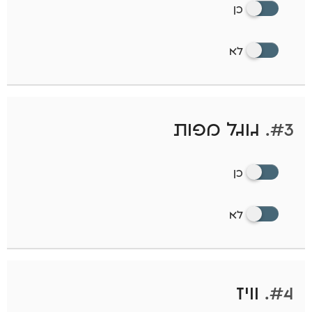
כן
לא
#3.
גוגל מפות
כן
לא
#4.
וויז