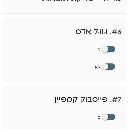
#6.
גוגל אדס
כן
לא
#7.
פייסבוק קמפיין
כן