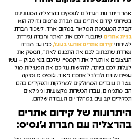
אחד היתרונות הגדולים לעסקים בהרצליה המעוניינים
בשירותי קידום אתרים עם חברת פרסום גדולה הוא
קבלת המעטפת המלאה במקום אחד. לשכור חברת
בניית אתרים
שתבנה לכם את האתר וחברה נפרדת
לשירותי
קידום אתרים אורגני בגוגל,
כמו גם חברה
נפרדת שתכתוב לכם את התכנים לאתר, תספק את
העיצובים או תנהל את הקמפיין שלכם בפייסבוק – עשוי
לעלות לכם ביותר, להקשות עליכם את הפעילות מול
גופים שונים ולבלבל אתכם מאוד. ג'נסיס מעסיקה
עשרות עובדים המחולקים למחלקות ותפקידים בהם
הם מתמחים, עברו הכשרות מקצועיות וממלאים
תפקידים קבועים במהלך יום העבודה שלהם.
היתרונות של קידום אתרים
בהרצליה עם חברת ג'נסיס: