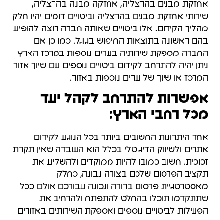
אחזקת מבנים בהרצליה, אחזקה מבנה בהרצליה,
שירותי אחזקת מבנים בהרצליה וביטויים דומים יהיו חלק
מהליך הקידום. אלו ביטויים שאותה חברה רוצה להופיע
בהם ראשונה בתוצאות החיפוש בגוגל. כמו כן אם
החברה מספקת שירותיה בערים נוספות במרכז הארץ
ניתן יהיה להתרחב לקידום ביטויים נוספים עם שיוך אזור
המרכז או שיוך של ערים נוספות באזור.
אפשרות להתרחב לקהל יעד
מכל רחבי הארץ:
אחד היתרונות החשובים ביותר בכל הנוגע לקידום
אתרים ולשיווק הדיגיטלי בכלל הוא העובדה שאין תקרת
זכוכית. חשוב כמובן להיות ממוקדים ולהשקיע את
תקציב הפרסום שלכם בצורה נבונה, כחלק
מאסטרטגיית פרסום ברורה ונכונה עבורכם אולם ככל
שתתקדמו תוכלו בהחלט להתפתח ולהרחיב את
הפעילות לביטויים נוספים ואספקת השירותים באזורים