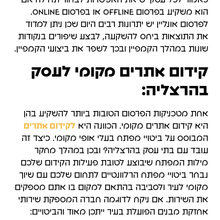
הוא משקיע בפרסום OFFLINE או בפרסום ONLINE.
לפרסום אונליין יש יתרונות רבים היום שכן ניתן למדוד
את התוצאות ביחס להשקעה, לבצע שיפורים בנקודות
שונות במהלך הקמפיין ובכך לשפר את ביצועי הקמפיין.
קידום אתרים מקומי לעסק
בהרצליה:
אחת מטכניקות הפרסום הטובות ביותר להשקיע בהן
היא קידום אתרים מקומי. הכוונה היא
לקידום אתרים
המבוסס על ביטויי מפתח בעלי אופי מקומי. כיצד זה
עובד עם בתי עסק בהרצליה? ובכן במהלך מחקר
מילות המפתח שיבוצע לטובת פעילות הקידום שלכם
נבחר ביטויי מפתח הרלוונטיים לתחום שלכם עם שיוך
מקומי לעיר ולסביבה בהתאם למקום בו אתם מספקים
את השירות. אם ניקח לדוגמה חברה המספקת שירותי
אחזקת מבנים הפועלת בעיר ייתכן מאוד והביטויים: