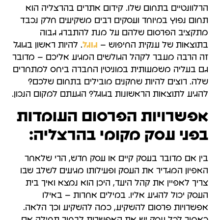
הרלוונטיים בתחום שלו. קידום אתרים בהרצליה הוא
תחום נפוץ במיוחד ועסקים רבים משקיעים חלק נכבד
מתקציב הפרסום שלהם על מנת להתברג גבוה
בתוצאות של ענקית החיפוש –
גוגל
. להיות ראשון בגוגל
זה הרבה מעבר לקהל הגולשים המגיע אליכם – מדובר
גם בעליה משמעותית במוניטין החברה ביחס למתחרים
שלה. רוצים להיות שחקנים מובילים בתחום שלכם?
להגיע לתוצאות הראשונות בגוגל? הגעתם למקום הנכון.
אפשרויות הפרסום העומדות
בפני עסק מקומי בהרצליה:
בין אם מדובר בעסק קיים או עסק חדש, הרי שלאחר
האפיון המגדיר את העסק ופעילותו מגיעים לשלב שבו
צריך לאפיין את קהל היעד, היכן הוא נמצא ואיך בית
העסק יכול להגיע אליו. במילים אחרות – באילו
אפשרויות פרסום להשקיע, כמה להשקיע וכך הלאה.
כאמור לכל עסק יש את האפשרות לבחור תחילה אם