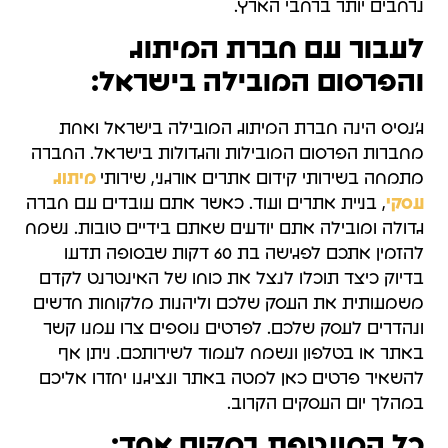
נרחבים יותר ברחבי הארץ.
לעבור עם חברת המיתוג
והפרסום המובילה בישראל:
ג'נסיס הינה חברת המיתוג המובילה בישראל ואחת
מחברות הפרסום המובילות והגדולות בישראל. החברה
מתמחה בשירותי קידום אתרים אורגני, שירותי
מיתוג
עסקי
, בניית אתרים ועוד. כאשר אתם עובדים עם חברה
גדולה ומובילה אתם יודעים שאתם בידיים טובות. נשמח
להזמין אתכם לפגישה בת 60 דקות שבסופה תדעו
בדיוק כיצד תוכלו לנצל את כוחו של האינטרנט לקדם
משמעותית את העסק שלכם וליהנות מלקוחות חדשים
ונהדרים לעסק שלכם. לפרטים נוספים צרו עמנו קשר
באתר או בטלפון ונשמח לעמוד לשירותכם. ניתן אף
להשאיר פרטים כאן למטה באתר ונציגנו יחזרו אליכם
במהלך יום העסקים הקרוב.
כל המעטפת במקום אחד: