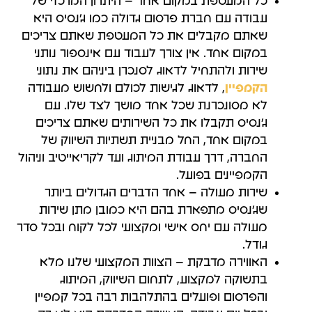
כל המעטפת במקום אחד – היתרון המרכזי של
עבודה עם חברת פרסום גדולה כמו ג'נסיס היא
שאתם מקבלים את כל המעטפת שאתם צריכים
במקום אחד. אין צורך לעבוד עם אינספור נותני
שירות ולהתחיל לדאוג לסנכרן ביניהם את נתוני
הקמפיין
, לדאוג לגישות לכולם ולחשוש מעבודה
לא מסונכרנת שכל אחד מושך לצד שלו. עם
ג'נסיס תקבלו את כל השירותים שאתם צריכים
במקום אחד, החל מבניית תשתיות השיווק של
החברה, דרך עבודת המיתוג ועד לקריאייטיב וניהול
הקמפיינים בפועל.
שירות מעולה – אחד הדברים הגדולים ביותר
שג'נסיס מתפארת בהם היא כמובן מתן שירות
מעולה עם יחס אישי ומקצועי לכל לקוח ובכל סדר
גודל.
האווירה מדבקת – הצוות המקצועי שלנו מלא
בתשוקה למקצוע, לתחום השיווק, המיתוג
והפרסום ופועלים בהתלהבות רבה בכל קמפיין