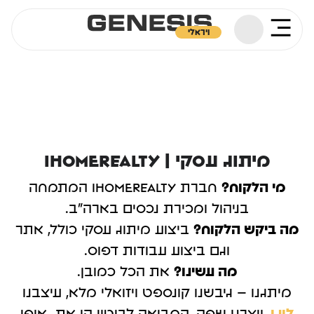
ויראלי
מיתוג עסקי | iHomeRealty
מי הלקוח?
חברת iHomeRealty המתמחה
בניהול ומכירת נכסים בארה"ב.
מה ביקש הלקוח?
ביצוע מיתוג עסקי כולל, אתר
וגם ביצוע עבודות דפוס.
מה עשינו?
את הכל כמובן.
מיתגנו – גיבשנו קונספט ויזואלי מלא, עיצבנו