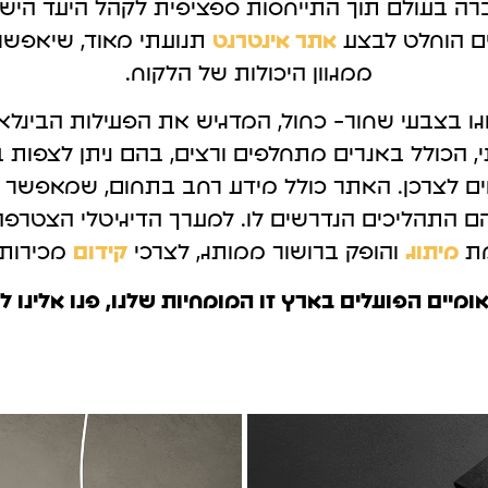
ה בעולם תוך התייחסות ספציפית לקהל היעד הישר
קטוק
גוגל מיי ביזנס
ם הוחלט לבצע
אתר אינטרנט
תנועתי מאוד, שיאפשר
עליה.
לקבל לקוחות בצורה מהירה.
ממגוון היכולות של הלקוח.
וגו בצבעי שחור- כחול, המדגיש את הפעילות הבינלא
 הכולל באנרים מתחלפים ורצים, בהם ניתן לצפות ב
ים לצרכן. האתר כולל מידע רחב בתחום, שמאפשר 
ם התהליכים הנדרשים לו. למערך הדיגיטלי הצטרפה
מת
מיתוג
והופק ברושור ממותג, לצרכי
קידום
מכירות ו
ומיים הפועלים בארץ זו המומחיות שלנו, פנו אלינו ל