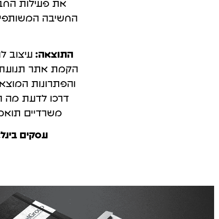
את פעילות החבר
קמפיינים ב-Outbrain
פרסום בטי
החשיבה המשותפי
לידים באמצעות תוכן חכם.
כולם מדברים 
התוצאה:
עיצוב ל
הקמת אתר תנועתי,
והפתרונות המוצא
דרכו לדעת מה ה
משרדיים תוא
עסקים בינלא