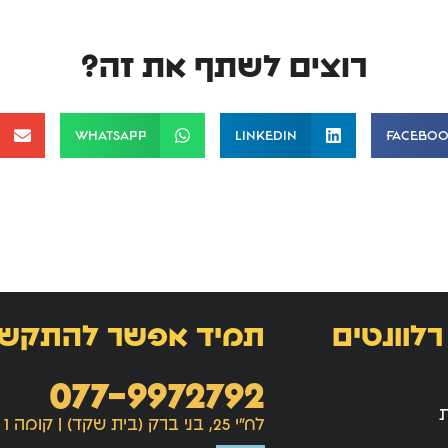
רוצים לשתף את זה?
WhatsApp
LinkedIn
Facebo
רלוונטים
תמיד אפשר להתקש
077-9972792
ת
לח"י 25, בני ברק (בית שקד) | קומה 1