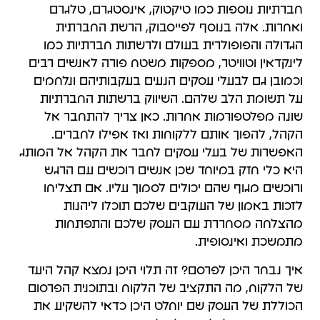
חברתיות נוספות כמו טיקטוק, אינסטגרם, טלגרם
ואחרות. אלה בנוסף לפייסבוק, הרשת החברתית
הגדולה והפופולרית בעולם ולרשתות חברתיות כמו
לינקדאין וטוויטר, מספקות משטח פורה לאנשים רבים
וכמובן גם לבעלי עסקים הנעים בעקבותיהם ונלחמים
על תשומת הלב שלהם. השיווק ברשתות החברתיות
שונה מפלטפורמות אחרות. כאן צריך להתחבר אל
הקהל, להפוך אותם ללקוחות ואז אפילו לחברים.
האפשרות של בעלי עסקים לחבר את הקהל אל המותג
היא כלי חזק במיוחד שכן אנשים רוכשים עם הרגש
ורוכשים מגוף שהם יכולים לסמוך עליו. אם תצליחו
לזכות באמון של העוקבים שלכם תוכלו ליהנות
מהצלחה מסחררת עם העסק שלכם והתפתחות
מתמשכת ואינסופית.
איך נבחר היכן לפרסם? זה תלוי היכן נמצא קהל היעד
של הלקוח, מה התקציב של הלקוח ובתוכנית הפרסום
הכוללת של העסק שם יוחלט היכן כדאי להשקיע את