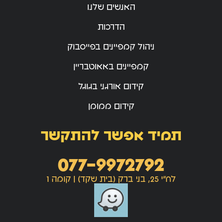
האנשים שלנו
הדרכות
ניהול קמפיינים בפייסבוק
קמפיינים באאוטבריין
קידום אורגני בגוגל
קידום ממומן
תמיד אפשר להתקשר
077-9972792
לח"י 25, בני ברק (בית שקד) | קומה 1