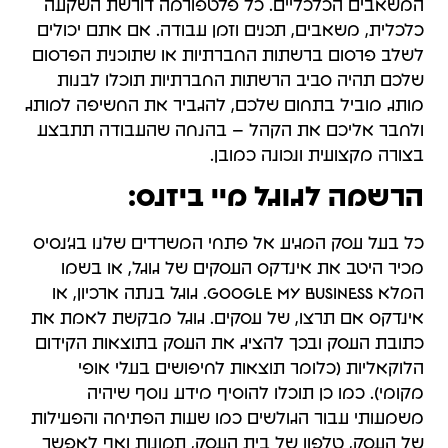
המשאבים הכלכליים. כל פלטפורמה דורשת השקעה
כלכלית, משאבים, תכנים וזמן עבודה. אם אתם יכולים
לשלב פרסום ברשתות החברתיות או שתוכנית הפרסום
שלכם תהיה סביב הרשתות החברתיות תוכלו לבנות
מותג מוביל בתחום שלכם, להגביר את החשיפה למותג
ולחבר אליכם את הקהל – בהנחה שהעבודה תתבצע
בצורה מקצועית ונכונה כמובן.
הרשמה לגוגל מיי ביזנס:
כל בעל עסק המגיע אל פתחי המשרדים שלנו בג'נסיס
מכיר היטב את אינדקס העסקים של גוגל, או בשמו
המלא Google My Business. גוגל בנתה ארכיון, או
אינדקס אם תרצו, של עסקים. גוגל מבקשת לאמת את
כתובת העסק ובכך להציג את העסק בתוצאות הקידום
הלוקאליות (כלומר תוצאות לחיפושים בעלי אופי
מקומי). כמו כן תוכלו להוסיף מידע נוסף שיהיה
משמעותי עבור הגולשים כמו שעות הפתיחה והפעילות
של העסק, טלפון של בית העסק, תמונות ואף לאפשר