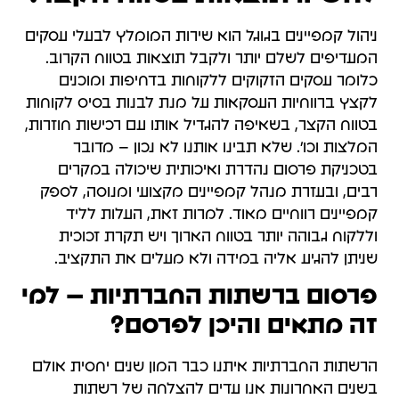
ניהול קמפיינים בגוגל הוא שירות המומלץ לבעלי עסקים
המעדיפים לשלם יותר ולקבל תוצאות בטווח הקרוב.
כלומר עסקים הזקוקים ללקוחות בדחיפות ומוכנים
לקצץ ברווחיות העסקאות על מנת לבנות בסיס לקוחות
בטווח הקצר, בשאיפה להגדיל אותו עם רכישות חוזרות,
המלצות וכו'. שלא תבינו אותנו לא נכון – מדובר
בטכניקת פרסום נהדרת ואיכותית שיכולה במקרים
רבים, ובעזרת מנהל קמפיינים מקצועי ומנוסה, לספק
קמפיינים רווחיים מאוד. למרות זאת, העלות לליד
וללקוח גבוהה יותר בטווח הארוך ויש תקרת זכוכית
שניתן להגיע אליה במידה ולא מעלים את התקציב.
פרסום ברשתות החברתיות – למי
זה מתאים והיכן לפרסם?
הרשתות החברתיות איתנו כבר המון שנים יחסית אולם
בשנים האחרונות אנו עדים להצלחה של רשתות