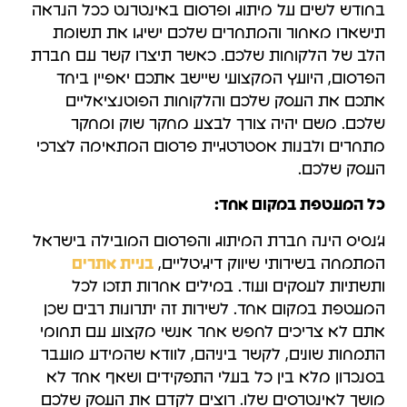
בחודש לשים על מיתוג ופרסום באינטרנט ככל הנראה
תישארו מאחור והמתחרים שלכם ישיגו את תשומת
הלב של הלקוחות שלכם. כאשר תיצרו קשר עם חברת
הפרסום, היועץ המקצועי שיישב אתכם יאפיין ביחד
אתכם את העסק שלכם והלקוחות הפוטנציאליים
שלכם. משם יהיה צורך לבצע מחקר שוק ומחקר
מתחרים ולבנות אסטרטגיית פרסום המתאימה לצרכי
העסק שלכם.
כל המעטפת במקום אחד:
ג'נסיס הינה חברת המיתוג והפרסום המובילה בישראל
המתמחה בשירותי שיווק דיגיטליים,
בניית אתרים
ותשתיות לעסקים ועוד. במילים אחרות תזכו לכל
המעטפת במקום אחד. לשירות זה יתרונות רבים שכן
אתם לא צריכים לחפש אחר אנשי מקצוע עם תחומי
התמחות שונים, לקשר ביניהם, לוודא שהמידע מועבר
בסנכרון מלא בין כל בעלי התפקידים ושאף אחד לא
מושך לאינטרסים שלו. רוצים לקדם את העסק שלכם