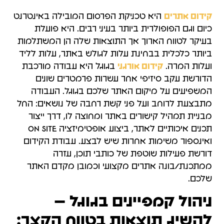
קידום אתרים
היא טכניקת הפרסום המובילה באינטרנט
כיום וגם הפופולרית ביותר בעיני רבים. היא פועלת
בעיקר לטווח הארוך אך התוצאות שלה הן המשתלמות
ביותר כלכלית בבחינת עלות לגולש באתר, עלות לליד
ועלות המרה.
קידום אורגני
בגוגל היא עבודה מורכבת
הדורשת עקב סיזיפי אחר עשרות פרמטרים שונים
המשפיעים על מיקום האתר שלכם בגוגל. העבודה
מתבצעת לרוחב ועל פני קשת רחבה של נושאים: החל
מבניית תמהיל קישורים באתר ומחוצה לו, דרך ייצור
תכנים איכותיים לאתר, ביצוע אופטימיזציה ON SITE
ואינספור משימות אחרות שיש לבצע. עבודת הקידום
דורשת פעילות שוטפת של כותבי תוכן, עזרה
ממתכנת/בונה אתרים מקצועי וכמובן מקדם האתר
שלכם.
ניהול קמפיינים בגוגל –
להשיג תוצאות בטווח הקצר: