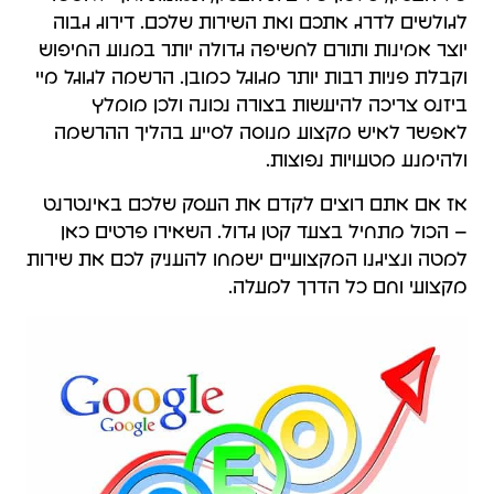
לגולשים לדרג אתכם ואת השירות שלכם. דירוג גבוה
יוצר אמינות ותורם לחשיפה גדולה יותר במנוע החיפוש
וקבלת פניות רבות יותר מגוגל כמובן. הרשמה לגוגל מיי
ביזנס צריכה להיעשות בצורה נכונה ולכן מומלץ
לאפשר לאיש מקצוע מנוסה לסייע בהליך ההרשמה
ולהימנע מטעויות נפוצות.
אז אם אתם רוצים לקדם את העסק שלכם באינטרנט
– הכול מתחיל בצעד קטן גדול. השאירו פרטים כאן
למטה ונציגנו המקצועיים ישמחו להעניק לכם את שירות
מקצועי וחם כל הדרך למעלה.