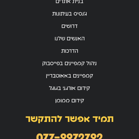
בניית אתרים
ג’נסיס בעיתונות
דרושים
האנשים שלנו
הדרכות
ניהול קמפיינים בפייסבוק
קמפיינים באאוטבריין
קידום אורגני בגוגל
קידום ממומן
תמיד אפשר להתקשר
077-9972792