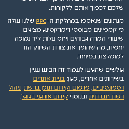
שלכם לכפוך אותם ללקוחות.
מנתונים שנאספו במחלקת ה-
PPC
שלנו עולה
כי קמפיינים מבוססי רימרקטינג מציגים
שיעורי המרה גבוהים ויחס עלות ליד נמוכה
יחסית, מה שהופך את צורת השיווק הזו
למומלצת במיוחד.
גולשים שהגיעו לעמוד זה הביעו עניין
בשירותים אחרים, כגון:
בניית אתרים
רספונסיביים
,
פרסום וקידום תוכן ברשת
,
ניהול
רשת חברתית
ובנוסף
קידום אורגני בגוגל
.