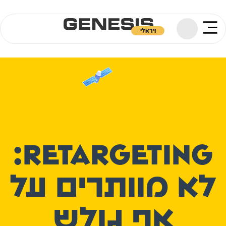
ויראלי
retargeting:
לא מוותרים על
אף גולש